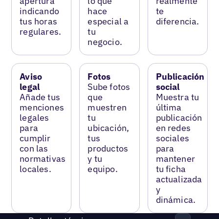
apertura
lo que
realmente
indicando
hace
te
tus horas
especial a
diferencia.
regulares.
tu
negocio.
Aviso
Fotos
Publicación
legal
Sube fotos
social
Añade tus
que
Muestra tu
menciones
muestren
última
legales
tu
publicación
para
ubicación,
en redes
cumplir
tus
sociales
con las
productos
para
normativas
y tu
mantener
locales.
equipo.
tu ficha
actualizada
y
dinámica.