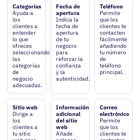
Categorías
Fecha de
Teléfono
Ayuda a
apertura
Permite
los
Indica la
que los
clientes a
fecha de
clientes te
entender
apertura
contacten
lo que
de tu
fácilmente
ofreces
negocio
añadiendo
seleccionando
para
tu número
las
reforzar la
de
categorías
confianza
teléfono
de
y la
principal.
negocio
autenticidad.
adecuadas.
Sitio web
Información
Correo
Dirige a
adicional
electrónico
los
del sitio
Permite
clientes a
web
que los
tu sitio
Añade
clientes te