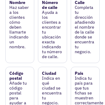
Nombre
Número
Calle
Haz saber
de calle
Completa
a los
Ayuda a
tu
clientes
los
dirección
cómo
clientes a
añadiendo
deben
encontrar
el nombre
llamarte
tu
de la calle
indicando
ubicación
donde se
un
exacta
encuentra
nombre.
indicando
tu
tu número
negocio.
de calle.
Código
Ciudad
País
postal
Indica en
Indica tu
Añade tu
qué
país para
código
ciudad se
que tus
postal
encuentra
fichas se
para
tu
muestren
ayudar a
negocio.
correctamente