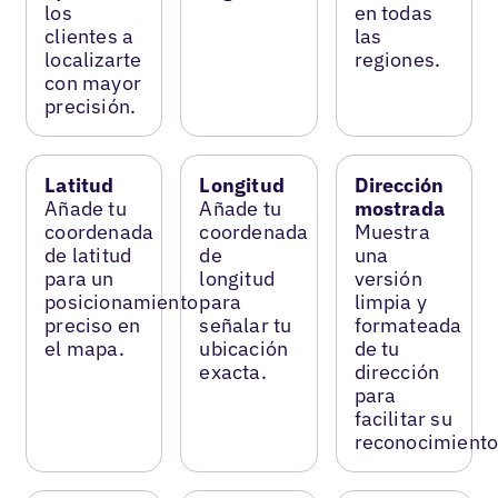
los
en todas
clientes a
las
localizarte
regiones.
con mayor
precisión.
Latitud
Longitud
Dirección
Añade tu
Añade tu
mostrada
coordenada
coordenada
Muestra
de latitud
de
una
para un
longitud
versión
posicionamiento
para
limpia y
preciso en
señalar tu
formateada
el mapa.
ubicación
de tu
exacta.
dirección
para
facilitar su
reconocimiento