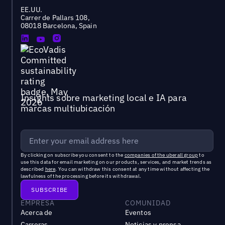
EE.UU.
Carrer de Pallars 108,
08018 Barcelona, Spain
Insights sobre marketing local e IA para
marcas multiubicación
By clicking on subscribe you consent to the
companies of the uberall group
to
use this data for email marketing on our products, services, and market trends as
described
here
. You can withdraw this consent at any time without affecting the
lawfulness of the processing before its withdrawal.
EMPRESA
COMUNIDAD
Acerca de
Eventos
Carreras
Noticias y prensa