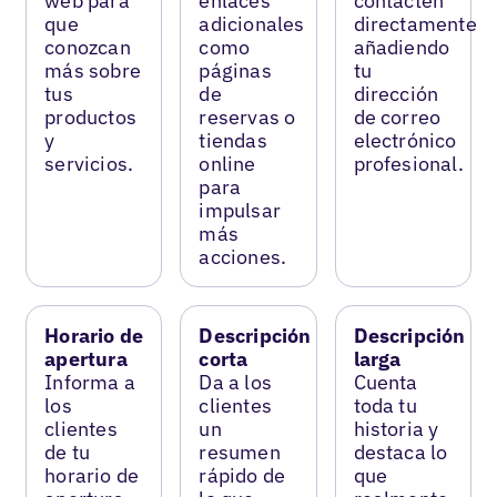
web para
enlaces
contacten
que
adicionales
directamente
conozcan
como
añadiendo
más sobre
páginas
tu
tus
de
dirección
productos
reservas o
de correo
y
tiendas
electrónico
servicios.
online
profesional.
para
impulsar
más
acciones.
Horario de
Descripción
Descripción
apertura
corta
larga
Informa a
Da a los
Cuenta
los
clientes
toda tu
clientes
un
historia y
de tu
resumen
destaca lo
horario de
rápido de
que