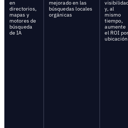
en
mejorado en las
visibilida
directorios,
búsquedas locales
y, al
mapas y
orgánicas
mismo
motores de
tiempo,
búsqueda
aumente
de IA
el ROI po
ubicación