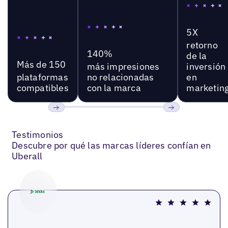
5X
retorno
140%
de la
Más de 150
más impresiones
inversión
plataformas
no relacionadas
en
compatibles
con la marca
marketin
Anterior
Próxima
Testimonios
Descubre por qué las marcas líderes confían en
Uberall