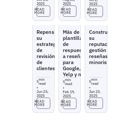
2025
2025
2025
Read more
Read more
Read more
READ
READ
READ
MORE
MORE
MORE
Blogs
Blogs
Blogs
Repensar
Más de 30
Construy
su
plantillas
su
estrategia
de
reputació
de
respuestas
gestión d
revisión
a reseñas
reseñas
de
para
minorista
clientes
Google,
Yelp y más
min
min
min
5
5
5
read
read
read
•
•
•
Jun 25,
Jan 23,
Feb 19,
2025
2025
2025
Read more
Read more
Read more
READ
READ
READ
MORE
MORE
MORE