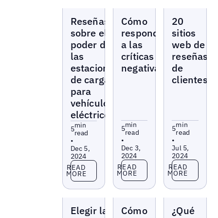
Blogs
Blogs
Blogs
Reseñas
Cómo
20
sobre el
responder
sitios
poder de
a las
web de
las
críticas
reseñas
estaciones
negativas
de
de carga
clientes
para
vehículos
eléctricos
min
min
min
5
5
5
read
read
read
•
•
•
Dec 3,
Jul 5,
Dec 5,
2024
2024
2024
Read more
Read more
Read more
READ
READ
READ
MORE
MORE
MORE
Blogs
Blogs
Blogs
Elegir la
Cómo
¿Qué