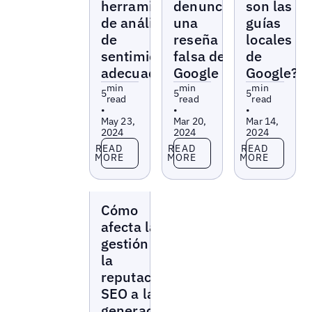
herramienta
denunciar
son las
de análisis
una
guías
de
reseña
locales
sentimientos
falsa de
de
adecuada
Google
Google?
min
min
min
5
5
5
read
read
read
•
•
•
May 23,
Mar 20,
Mar 14,
2024
2024
2024
Read more
Read more
Read more
READ
READ
READ
MORE
MORE
MORE
Blogs
Cómo
afecta la
gestión de
la
reputación
SEO a la
generación