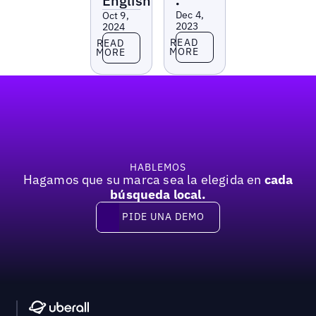
English
•
Dec 4,
Oct 9,
2023
2024
Read more
Read more
READ
READ
MORE
MORE
Pie de página
HABLEMOS
Hagamos que su marca sea la elegida en
cada
búsqueda local.
PIDE UNA DEMO
Pide una demo