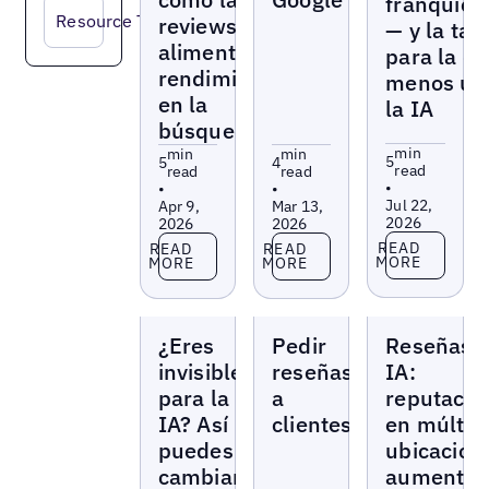
franquici
Resource Type
reviews
— y la tar
alimentan tu
para la q
rendimiento
menos us
en la
la IA
búsqueda IA
min
min
min
5
5
4
read
read
read
•
•
•
Jul 22,
Apr 9,
Mar 13,
2026
2026
2026
Read more
Read more
Read more
READ
READ
READ
MORE
MORE
MORE
Blogs
Blogs
Blogs
¿Eres
Pedir
Reseñas 
invisible
reseñas
IA:
para la
a
reputació
IA? Así
clientes
en múltip
puedes
ubicacion
cambiarlo
aumento 