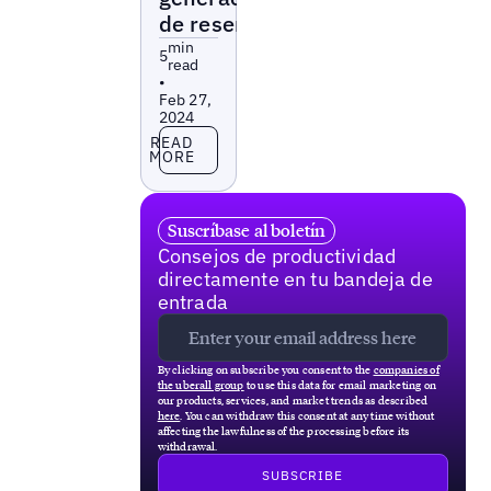
de reseñas
min
5
read
•
Feb 27,
2024
Read more
READ
MORE
Suscríbase al boletín
Consejos de productividad
directamente en tu bandeja de
entrada
By clicking on subscribe you consent to the
companies of
the uberall group
to use this data for email marketing on
our products, services, and market trends as described
here
. You can withdraw this consent at any time without
affecting the lawfulness of the processing before its
withdrawal.