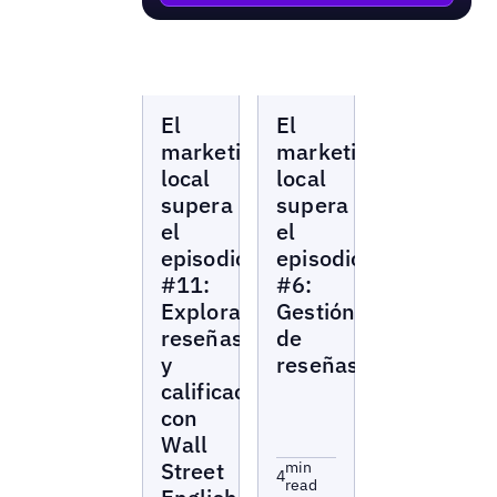
Local
Local
El
El
Marketing
Marketing
Beat
Beat
marketing
marketing
local
local
supera
supera
el
el
episodio
episodio
#11:
#6:
Explorando
Gestión
reseñas
de
y
reseñas
calificaciones
con
Wall
Street
min
4
read