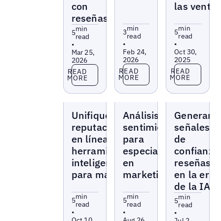
con
las venta
reseñas
min
min
min
3
5
5
read
read
read
•
•
•
Feb 24,
Oct 30,
Mar 25,
2026
2025
2026
Read more
Read more
Read more
READ
READ
READ
MORE
MORE
MORE
Blogs
Blogs
Blogs
Unifique su
Análisis de
Generar
reputación
sentimientos
señales
en línea con
para
de
herramientas
especialistas
confianza
inteligentes
en
reseñas
para marcas
marketing
en la era
de la IA
min
min
min
5
5
5
read
read
read
•
•
•
Oct 10,
Aug 26,
Jul 2,