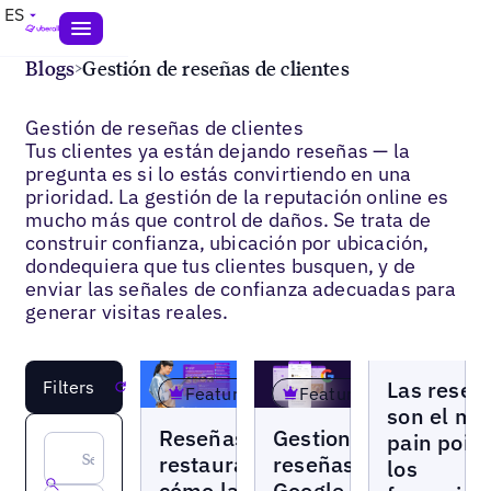
ES
Blogs
>
Gestión de reseñas de clientes
Gestión de reseñas de clientes
Tus clientes ya están dejando reseñas — la
pregunta es si lo estás convirtiendo en una
prioridad. La gestión de la reputación online es
mucho más que control de daños. Se trata de
construir confianza, ubicación por ubicación,
dondequiera que tus clientes busquen, y de
enviar las señales de confianza adecuadas para
generar visitas reales.
Blogs
Las reseñ
Filters
Reset
Featured
Featured
son el ma
Blogs
Blogs
Reseñas de
Gestionar
pain point
restaurantes:
reseñas
los
cómo las
Google