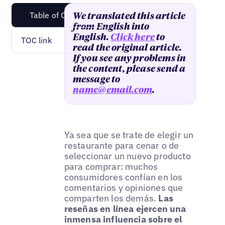
Table of Content
We translated this article
from English into
English.
Click here
to
TOC link
read the original article.
If you see any problems in
the content, please send a
message to
name@email.com
.
Ya sea que se trate de elegir un
restaurante para cenar o de
seleccionar un nuevo producto
para comprar: muchos
consumidores confían en los
comentarios y opiniones que
comparten los demás.
Las
reseñas en línea ejercen una
inmensa influencia sobre el