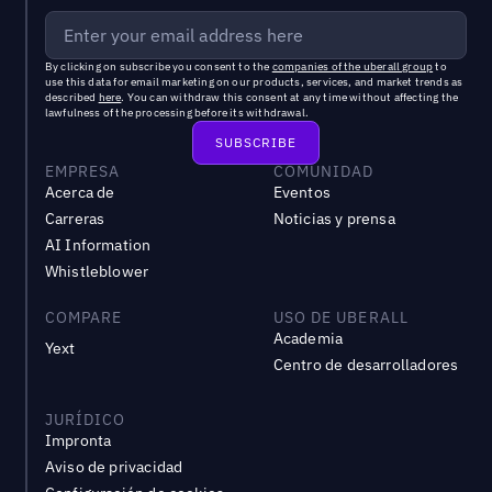
By clicking on subscribe you consent to the
companies of the uberall group
to
use this data for email marketing on our products, services, and market trends as
described
here
. You can withdraw this consent at any time without affecting the
lawfulness of the processing before its withdrawal.
EMPRESA
COMUNIDAD
Acerca de
Eventos
Carreras
Noticias y prensa
AI Information
Whistleblower
COMPARE
USO DE UBERALL
Academia
Yext
Centro de desarrolladores
JURÍDICO
Impronta
Aviso de privacidad