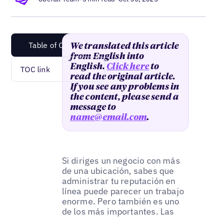
Table of Content
We translated this article
from English into
English.
Click here
to
TOC link
read the original article.
If you see any problems in
the content, please send a
message to
name@email.com
.
Si diriges un negocio con más
de una ubicación, sabes que
administrar tu reputación en
línea puede parecer un trabajo
enorme. Pero también es uno
de los más importantes. Las