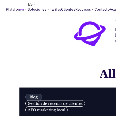
ES
Plataforma
Soluciones
Tarifas
Clientes
Recursos
Contacto
Aca
All
Blog
Gestión de reseñas de clientes
AEO marketing local