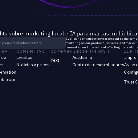
hts sobre marketing local e IA para marcas multiubica
By clicking on subscribe you consent to the
compa
marketing on our products, services, and market 
consent at any time without affecting the lawfulne
ESA
COMUNIDAD
COMPARE
USO DE UBERALL
JURÍ
 de
Eventos
Academia
Impro
Yext
as
Noticias y prensa
Centro de desarrolladores
Aviso 
ormation
Config
leblower
Trust 