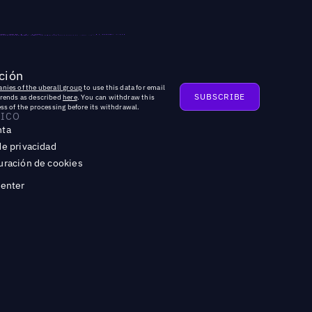
ción
nies of the uberall group
to use this data for email
trends as described
here
. You can withdraw this
ss of the processing before its withdrawal.
DICO
nta
de privacidad
uración de cookies
Center