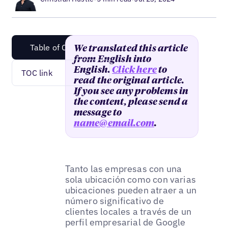
Table of Content
We translated this article
from English into
English.
Click here
to
TOC link
read the original article.
If you see any problems in
the content, please send a
message to
name@email.com
.
Tanto las empresas con una
sola ubicación como con varias
ubicaciones pueden atraer a un
número significativo de
clientes locales a través de un
perfil empresarial de Google