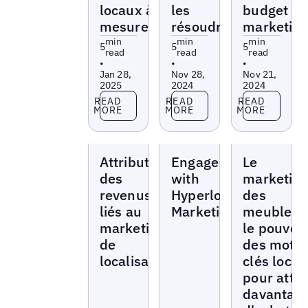
locaux à
les
budget
mesurer
résoudre
marketin
min
min
min
5
5
5
read
read
read
•
•
•
Jan 28,
Nov 28,
Nov 21,
2025
2024
2024
Read more
Read more
Read more
READ
READ
READ
MORE
MORE
MORE
Blogs
Blogs
Blogs
Attribution
Engage
Le
des
with
marketin
revenus
Hyperlocal
des
liés au
Marketing
meubles e
marketing
le pouvoir
de
des mots
localisation
clés loca
pour attir
davantag