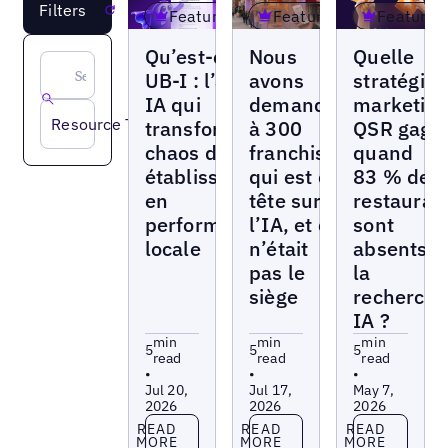
Filters
Reset
Featured
Featured
Featured
Blogs
Blogs
Blogs
Qu’est-ce que
Nous
Quelle
UB-I : l’agent
avons
stratégie
IA qui
demandé
marketin
Resource Type
transforme le
à 300
QSR gagn
chaos des
franchises
quand
établissements
qui est en
83 % des
en
tête sur
restauran
performance
l’IA, et ce
sont
locale
n’était
absents d
pas le
la
siège
recherch
IA ?
min
min
min
5
5
5
read
read
read
•
•
•
Jul 20,
Jul 17,
May 7,
2026
2026
2026
Read more
Read more
Read more
READ
READ
READ
MORE
MORE
MORE