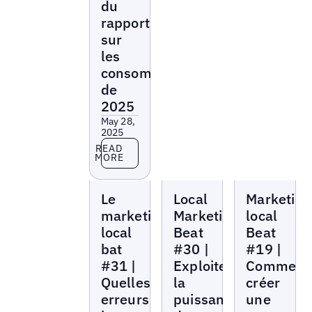
du
rapport
sur
les
consommateurs
de
2025
May 28,
2025
Read more
READ
MORE
Local
Local
Local
Le
Local
Marketing
Marketing
Marketing
Marketing
Beat
Beat
Beat
marketing
Marketing
local
local
Beat
Beat
bat
#30 |
#19 |
#31 |
Exploiter
Comment
Quelles
la
créer
erreurs
puissance
une