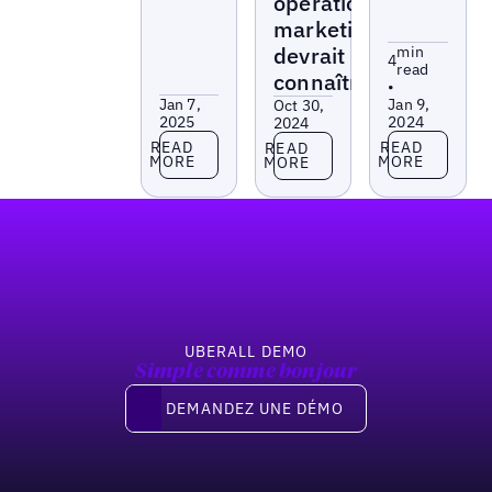
opérations
marketing
devrait
min
4
read
connaître
•
Jan 7,
Jan 9,
Oct 30,
2025
2024
2024
Read more
Read more
Read more
READ
READ
READ
MORE
MORE
MORE
Pied de page
UBERALL DEMO
Simple comme bonjour
Demandez une démo
DEMANDEZ UNE DÉMO