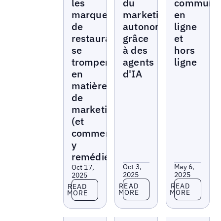
les
du
communa
marques
marketing
en
de
autonome
ligne
restaurants
grâce
et
se
à des
hors
trompent
agents
ligne
en
d'IA
matière
de
marketing
(et
comment
y
remédier)
Oct 3,
May 6,
Oct 17,
2025
2025
2025
Read more
Read more
Read more
READ
READ
READ
MORE
MORE
MORE