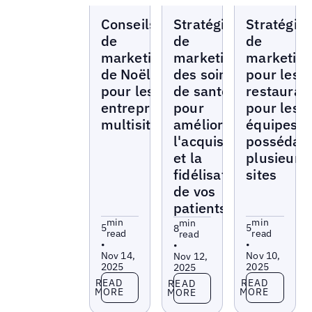
Blogs
Blogs
Blogs
Conseils
Stratégies
Stratégie
de
de
de
marketing
marketing
marketin
de Noël
des soins
pour les
pour les
de santé
restauran
entreprises
pour
pour les
multisites
améliorer
équipes
l'acquisition
possédan
et la
plusieurs
fidélisation
sites
de vos
patients
min
min
min
5
5
8
read
read
read
•
•
•
Nov 14,
Nov 10,
Nov 12,
2025
2025
2025
Read more
Read more
Read more
READ
READ
READ
MORE
MORE
MORE