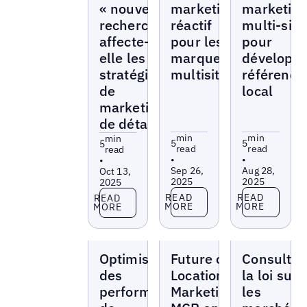
« nouvelle »
marketing
marketin
recherche
réactif
multi-site
affecte-t-
pour les
pour
elle les
marques
développe
stratégies
multisites
référenc
de
local
marketing
de détail ?
min
min
min
5
5
5
read
read
read
•
•
•
Sep 26,
Aug 28,
Oct 13,
2025
2025
2025
Read more
Read more
Read more
READ
READ
READ
MORE
MORE
MORE
Blogs
Blogs
Blogs
Optimisation
Future of
Consultez
des
Location
la loi sur
performances
Marketing:
les