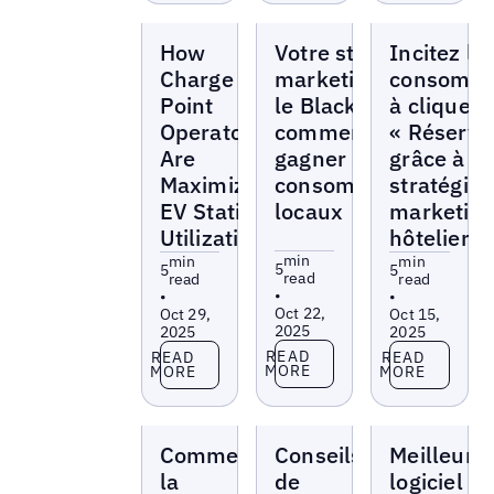
Blogs
Blogs
Blogs
How
Votre stratégie
Incitez le
Charge
marketing pour
consomma
Point
le Black Friday :
à cliquer 
Operators
comment
« Réserve
Are
gagner des
grâce à c
Maximizing
consommateurs
stratégies
EV Station
locaux
marketin
Utilization
hôtelier
min
min
min
5
5
5
read
read
read
•
•
•
Oct 22,
Oct 29,
Oct 15,
2025
2025
2025
Read more
Read more
Read more
READ
READ
READ
MORE
MORE
MORE
Blogs
Blogs
Blogs
Comment
Conseils
Meilleur
la
de
logiciel d