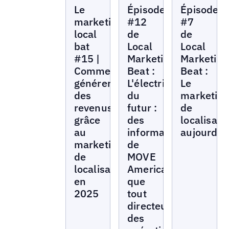
Local
Local
Local
Le
Épisode
Épisode
Marketing
Marketing
Marketing
Beat
Beat
Beat
marketing
#12
#7
local
de
de
bat
Local
Local
#15 |
Marketing
Marketing
Comment
Beat :
Beat :
générer
L'électrification
Le
des
du
marketin
revenus
futur :
de
grâce
des
localisati
au
informations
aujourd'h
marketing
de
de
MOVE
localisation
America
en
que
2025
tout
directeur
des