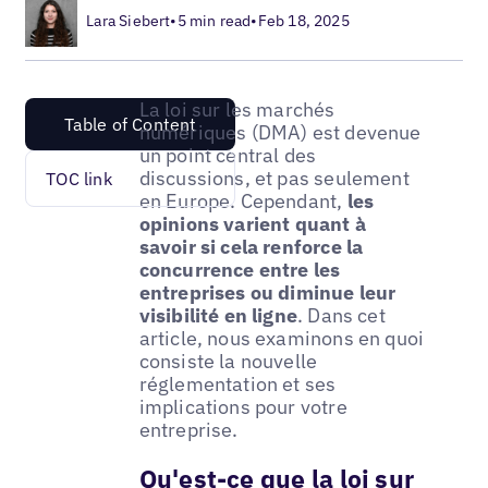
Lara Siebert
•
5 min read
•
Feb 18, 2025
La loi sur les marchés
Table of Content
numériques (DMA) est devenue
un point central des
discussions, et pas seulement
TOC link
en Europe. Cependant,
les
opinions varient quant à
savoir si cela renforce la
concurrence entre les
entreprises ou diminue leur
visibilité en ligne
. Dans cet
article, nous examinons en quoi
consiste la nouvelle
réglementation et ses
implications pour votre
entreprise.
Qu'est-ce que la loi sur