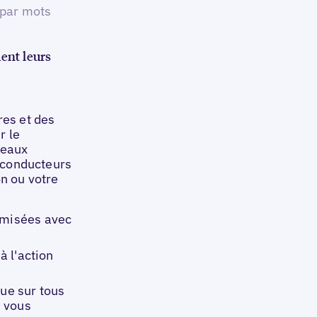
 par mots
uent leurs
res et des
r le
seaux
s conducteurs
on ou votre
imisées avec
à l'action
que sur tous
i vous