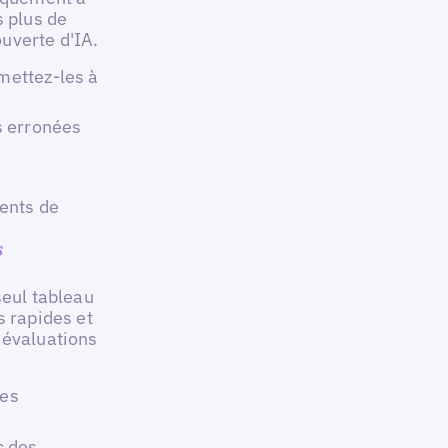
s plus de
uverte d'IA.
 mettez-les à
s erronées
ments de
s
seul tableau
s rapides et
 évaluations
les
c des