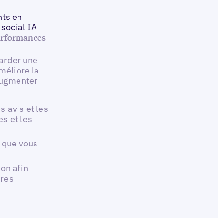
nts en
social IA
performances
garder une
méliore la
 augmenter
s avis et les
es et les
 que vous
ion afin
ires