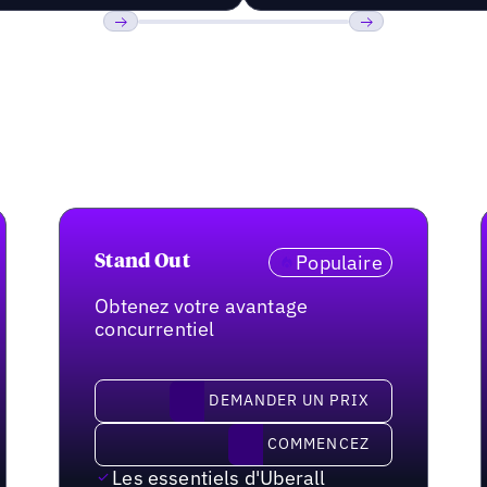
Précédent
Suivant
Populaire
Stand Out
Obtenez votre avantage
concurrentiel
demander un prix
DEMANDER UN PRIX
Commencez
COMMENCEZ
Les essentiels d'Uberall