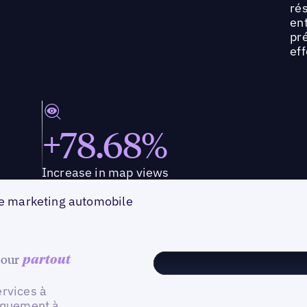
ré
en
pré
ef
+78.68%
Increase in map views
 le marketing automobile
 jour
partout
ervices à
tiquement à