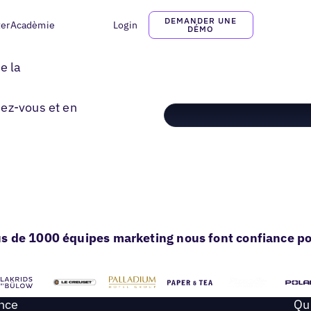
DEMANDER UNE
ter
Acadèmie
Login
DÉMO
e la
dez-vous et en
s de 1000 équipes marketing nous font confiance pou
ance
Qu