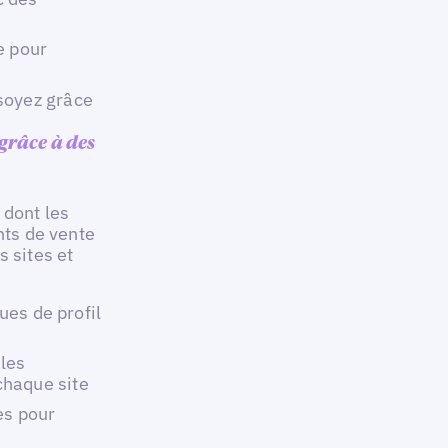
e pour
soyez grâce
grâce à des
 dont les
nts de vente
s sites et
vues de profil
 les
chaque site
es pour