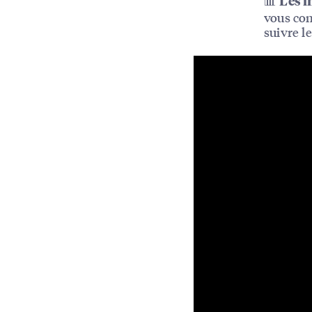
📊
Les i
vous con
suivre l