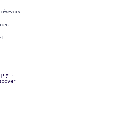
s réseaux
ance
et
lp you
iscover