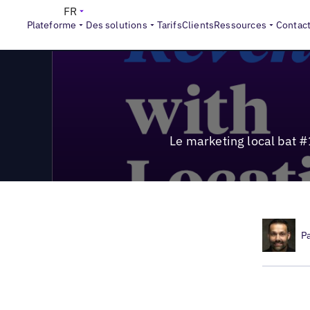
>
Local Marketing Beat
Le marketing local bat #15 | Commen
FR
Plateforme
Des solutions
Tarifs
Clients
Ressources
Contac
Le marketing local bat 
P