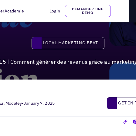
t générer des revenus grâce au marketing de localisation en 2025
DEMANDER UNE
ter
Acadèmie
Login
DÉMO
Local Marketing Beat
LOCAL MARKETING BEAT
#15 | Comment générer des revenus grâce au marketing
Get in touc
GET IN
aul Modaley
•
January 7, 2025