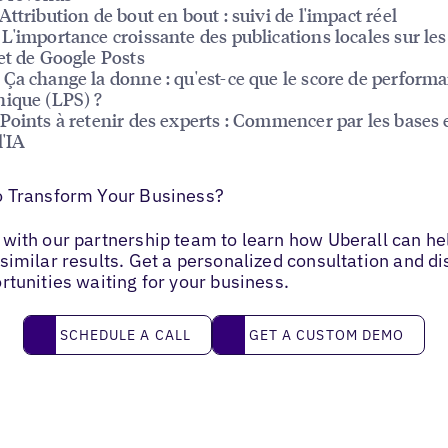
Attribution de bout en bout : suivi de l'impact réel
L'importance croissante des publications locales sur le
et de Google Posts
Ça change la donne : qu'est-ce que le score de perform
ique (LPS) ?
Points à retenir des experts : Commencer par les bases 
l'IA
o Transform Your Business?
with our partnership team to learn how Uberall can he
similar results. Get a personalized consultation and d
rtunities waiting for your business.
Schedule a call
Get a custom demo
SCHEDULE A CALL
GET A CUSTOM DEMO