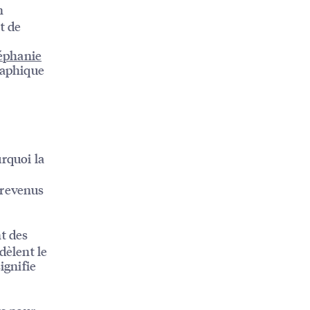
n
t de
éphanie
raphique
rquoi la
 revenus
t des
dèlent le
ignifie