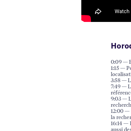
Horo
0:09 — B
1:15 — P
localisat
3:58 — L
7:49 — L
référenc
9:03 — L
recherch
12:00 —
la recher
16:14 — 
aussi de