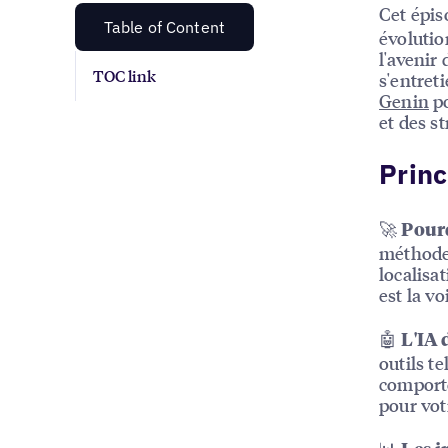
Cet épi
Table of Content
évolutio
l'avenir 
TOC link
s'entret
Genin
po
et des s
Princ
🚀
Pourq
méthode 
localisa
est la vo
🤖
L'IA 
outils t
comporte
pour vot