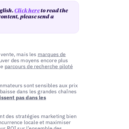
glish.
Click here
to read the
 content, please send a
 vente, mais les
marques de
ouver des moyens encore plus
le
parcours de recherche piloté
ommateurs sont sensibles aux prix
en baisse dans les grandes chaînes
issent pas dans les
nt des stratégies marketing bien
oncurrence locale et maximiser
eur ROI sur l’ensemble des