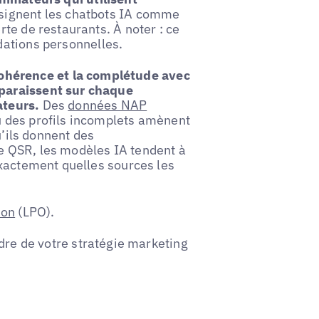
signent les chatbots IA comme
te de restaurants. À noter : ce
ations personnelles.
cohérence et la complétude avec
paraissent sur chaque
ateurs.
Des
données NAP
u des profils incomplets amènent
u’ils donnent des
e QSR, les modèles IA tendent à
exactement quelles sources les
ion
(LPO).
dre de votre stratégie marketing