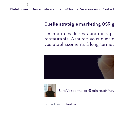
FR
Plateforme
Des solutions
Tarifs
Clients
Ressources
Contac
>
>
Blogs
Stratégie de marketing local
Stra
Quelle stratégie marketing QSR 
Les marques de restauration rapid
restaurants. Assurez-vous que votr
vos établissements à long terme.
Sara Vordermeier
•
5 min read
•
May
Edited by
Jil Jantzen