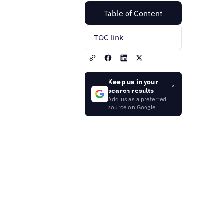
Table of Content
TOC link
Keep us in your
search results
Add us as a preferred
source on Google