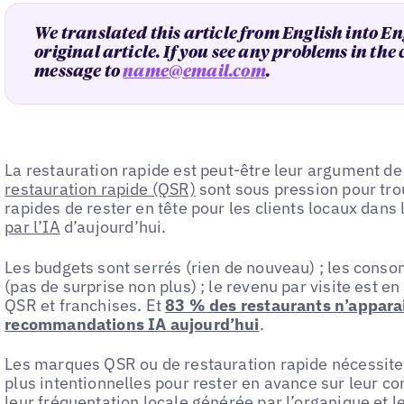
We translated this article from English into En
original article. If you see any problems in the
message to
name@email.com
.
La restauration rapide est peut-être leur argument de
restauration rapide (QSR)
sont sous pression pour tr
rapides de rester en tête pour les clients locaux dans 
par l’IA
d’aujourd’hui.
Les budgets sont serrés (rien de nouveau) ; les cons
(pas de surprise non plus) ; le revenu par visite est 
QSR et franchises. Et
83 % des restaurants n’appara
recommandations IA aujourd’hui
.
Les marques QSR ou de restauration rapide nécessite
plus intentionnelles pour rester en avance sur leur c
leur
fréquentation locale générée par l’organique
et l