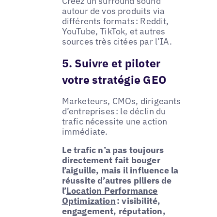
Créez un surround sound
autour de vos produits via
différents formats : Reddit,
YouTube, TikTok, et autres
sources très citées par l’IA.
5. Suivre et piloter
votre stratégie GEO
Marketeurs, CMOs, dirigeants
d’entreprises : le déclin du
trafic nécessite une action
immédiate.
Le trafic n’a pas toujours
directement fait bouger
l’aiguille, mais il influence la
réussite d’autres piliers de
l’
Location Performance
Optimization
: visibilité,
engagement, réputation,