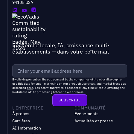
94105 USA
Recherche locale, IA, croissance multi-
établissements — dans votre boîte mail
By clicking on subscribe you consent to the
companies of the uberall group
to
use this data for email marketing on our products, services, and market trends as
described
here
. You can withdraw this consent at any time without affecting the
lawfulness of the processing before its withdrawal.
L'ENTREPRISE
COMMUNAUTÉ
À propos
Évènements
Carrières
Actualités et presse
AI Information