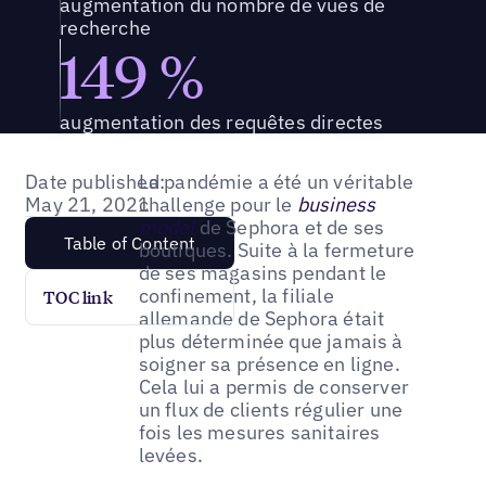
augmentation du nombre de vues de
recherche
149 %
augmentation des requêtes directes
Date published:
La pandémie a été un véritable
May 21, 2021
challenge pour le
business
model
de Sephora et de ses
Table of Content
boutiques. Suite à la fermeture
de ses magasins pendant le
confinement, la filiale
TOC link
allemande de Sephora était
plus déterminée que jamais à
soigner sa présence en ligne.
Cela lui a permis de conserver
un flux de clients régulier une
fois les mesures sanitaires
levées.