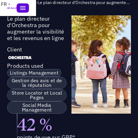
Success Story
>
Le plan directeur d'Orchestra pour augmenter la visibilité et les revenus en ligne
FR
Le plan directeur
d'Orchestra pour
augmenter la visibilité
et les revenus en ligne
Client
Products used
Listings Management
Gestion des avis et de
la réputation
Store Locator et Local
Pages
Social Media
Management
42 %
points de vue sur GBP*