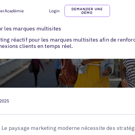
DEMANDER UNE
ter
Acadèmie
Login
DÉMO
eils de marketing réactif local
ur les marques multisites
ng réactif pour les marques multisites afin de renforc
nexions clients en temps réel.
 2025
Le paysage marketing moderne nécessite des stratégi