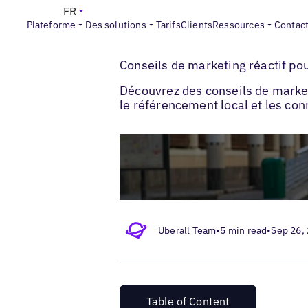
FR
Plateforme
Des solutions
Tarifs
Clients
Ressources
Contac
>
>
Blogs
Stratégie de marketing local
Cons
Conseils de marketing réactif po
Découvrez des conseils de marketi
le référencement local et les con
Uberall Team
•
5 min read
•
Sep 26,
Table of Content