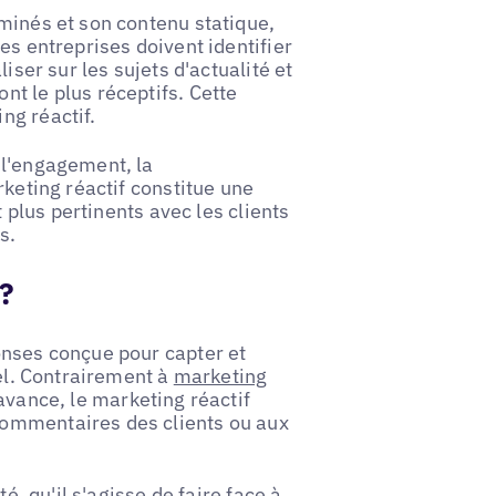
minés et son contenu statique,
es entreprises doivent identifier
iser sur les sujets d'actualité et
t le plus réceptifs. Cette
ng réactif.
 l'engagement, la
rketing réactif constitue une
t plus pertinents avec les clients
s.
 ?
nses conçue pour capter et
éel. Contrairement à
marketing
avance, le marketing réactif
commentaires des clients ou aux
é, qu'il s'agisse de faire face à