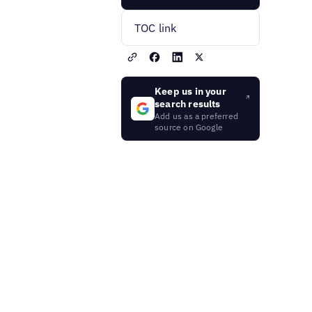
TOC link
Keep us in your
search results
Add us as a preferred
source on Google