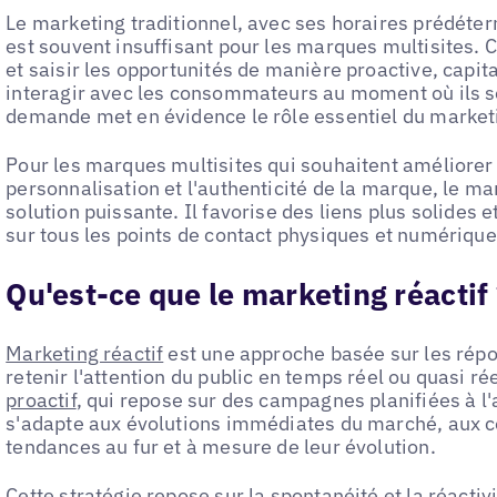
Le marketing traditionnel, avec ses horaires prédéter
est souvent insuffisant pour les marques multisites. C
et saisir les opportunités de manière proactive, capital
interagir avec les consommateurs au moment où ils son
demande met en évidence le rôle essentiel du marketi
Pour les marques multisites qui souhaitent améliorer
personnalisation et l'authenticité de la marque, le ma
solution puissante. Il favorise des liens plus solides e
sur tous les points de contact physiques et numérique
Qu'est-ce que le marketing réactif
Marketing réactif
est une approche basée sur les répo
retenir l'attention du public en temps réel ou quasi r
proactif
, qui repose sur des campagnes planifiées à l'
s'adapte aux évolutions immédiates du marché, aux 
tendances au fur et à mesure de leur évolution.
Cette stratégie repose sur la spontanéité et la réactivit