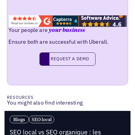
Your people are
your business
Ensure both are successful with Uberall.
Request a demo
REQUEST A DEMO
RESOURCES
You might also find interesting
Blogs
SEO local
SEO local vs SEO organique : les