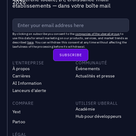
établissements — dans votre boîte mail
By clicking on subscribe you consent to the
companies of the uberall group
to
use this data for email marketing on our products, services, and market trends as
described
here
. You can withdraw this consent at any time without affecting the
lawfulness of the processing before its withdrawal.
L'ENTREPRISE
COMMUNAUTÉ
À propos
Évènements
Carrières
Actualités et presse
AI Information
Lanceurs d'alerte
COMPARE
UTILISER UBERALL
Académie
Yext
Hub pour développeurs
Partoo
LÉGAL