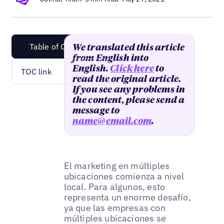
Table of Content
We translated this article
from English into
English.
Click here
to
TOC link
read the original article.
If you see any problems in
the content, please send a
message to
name@email.com
.
El marketing en múltiples
ubicaciones comienza a nivel
local. Para algunos, esto
representa un enorme desafío,
ya que las empresas con
múltiples ubicaciones se