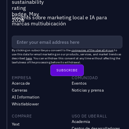
Insights sobre marketing local e IA para
marcas multiubicación
By clicking on subscribe you consent to the
companies of the uberall group
to
use this data for email marketing on our products, services, and market trends as
described
here
. You can withdraw this consent at any time without affecting the
lawfulness of the processing before its withdrawal.
EMPRESA
COMUNIDAD
Acerca de
Eventos
Carreras
Noticias y prensa
AI Information
Whistleblower
COMPARE
USO DE UBERALL
Academia
Yext
Centro de desarrolladores