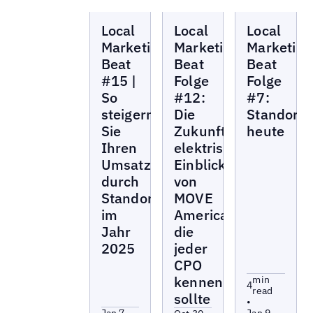
Local
Local
Local
Local
Local
Local
Marketing
Marketing
Marketing
Beat
Beat
Beat
Marketing
Marketing
Marketing
Beat
Beat
Beat
#15 |
Folge
Folge
So
#12:
#7:
steigern
Die
Standortm
Sie
Zukunft
heute
Ihren
elektrisieren:
Umsatz
Einblicke
durch
von
Standortmarketing
MOVE
im
America,
Jahr
die
2025
jeder
CPO
kennen
min
4
read
sollte
•
Jan 7,
Jan 9,