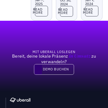
Oct 30,
2025
2024
2024
Read more
Read more
Read more
READ
READ
READ
MORE
MORE
MORE
Fußzeile
MIT UBERALL LOSLEGEN
Bereit, deine lokale Präsenz
zu
in Umsatz
verwandeln?
DEMO BUCHEN
DEMO BUCHEN