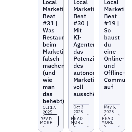
Local
Local
Local
Marketing
Marketing
Marketing
Beat
Beat
Beat
Marketing
Marketing
Marketing
Beat
Beat
Beat
#31 |
#30 |
#19 |
Was
Mit
So
Restaurantmarken
KI-
baust
beim
Agenten
du
Marketing
das
eine
falsch
Potenzial
Online-
machen
des
und
(und
autonomen
Offline-
wie
Marketings
Communi
man
voll
auf
das
ausschöpfen
behebt)
Oct 3,
May 6,
Oct 17,
2025
2025
2025
Read more
Read more
Read more
READ
READ
READ
MORE
MORE
MORE