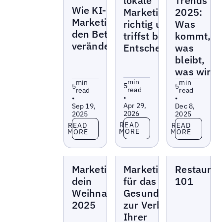
lokale
Trends
Blogs
Wie KI-
Marketingdaten
2025:
Marketingassistenten
richtig und
Was
den Betrieb
triffst bessere
kommt,
verändern
Entscheidungen
was
bleibt,
was wirkt
min
min
min
5
5
5
read
read
read
•
•
•
Apr 29,
Sep 19,
Dec 8,
2026
2025
2025
Read more
Read more
Read more
READ
READ
READ
MORE
MORE
MORE
Blogs
Blogs
Blogs
Marketingtipps für
Marketingstrategien
Restauran
dein
für das
101
Weihnachtsgeschäft
Gesundheitswesen
2025
zur Verbesserung
Ihrer