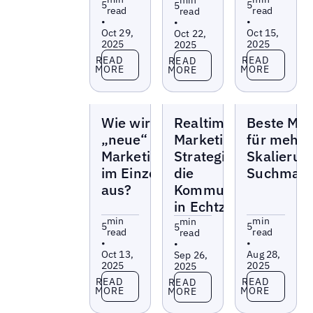
5
5
5
read
read
read
•
•
•
Oct 29,
Oct 15,
Oct 22,
2025
2025
2025
Read more
Read more
Read more
READ
READ
READ
MORE
MORE
MORE
Blogs
Blogs
Blogs
Wie wirkt sich die
Realtime-
Beste Mar
„neue“ Suche auf
Marketing:
für mehre
Marketingstrategien
Strategien für
Skalierun
im Einzelhandel
die
Suchmasc
aus?
Kommunikation
in Echtzeit
min
min
min
5
5
5
read
read
read
•
•
•
Oct 13,
Aug 28,
Sep 26,
2025
2025
2025
Read more
Read more
Read more
READ
READ
READ
MORE
MORE
MORE