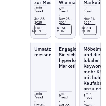
zur Messung
Wie man sie löst
Marketin
min
min
min
5
5
5
read
read
read
•
•
•
Jan 28,
Nov 28,
Nov 21,
2025
2024
2024
Read more
Read more
Read more
READ
READ
READ
MORE
MORE
MORE
Blogs
Blogs
Blogs
Umsatz
Engagieren
Möbelmar
messen
Sie sich mit
und die M
hyperlokalem
lokaler
Marketing
Keywords
mehr Käu
mit hoher
Kaufabsic
anzulock
min
min
min
5
5
5
read
read
read
•
•
•
Oct 30,
Oct 22,
May 9,