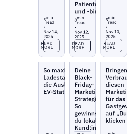
Patientengewinnung
und -bindung
min
min
min
5
5
8
read
read
read
•
•
•
Nov 14,
Nov 10,
Nov 12,
2025
2025
2025
Read more
Read more
Read more
READ
READ
READ
MORE
MORE
MORE
Blogs
Blogs
Blogs
So maximieren
Deine
Bringen S
Ladestationsbetreiber
Black-
Verbrauch
die Auslastung der
Friday-
diesen
EV-Stationen
Marketing-
Marketing
Strategie:
für das
So
Gastgewe
gewinnst
auf „Buch
du lokale
klicken
Kund:innen
min
min
min