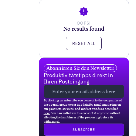
OOPS!
No results found
RESET ALL
Abonnieren Sie den Newsletter
Produktivitätstipps direkt in
Ihren Posteingang
By clicking on subscribe you consent to the
companies of
the uberall group
to use this data for email marketing on
our products, services, and market trends as described
here
. You can withdraw this consent at any time without
affecting the lawfulness of the processing before its
withdrawal.