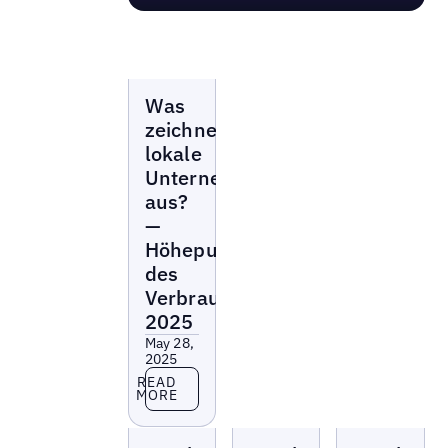
Webinars
Was
zeichnet
lokale
Unternehmen
aus?
—
Höhepunkte
des
Verbraucherberichts
2025
May 28,
2025
Read more
READ
MORE
Local
Local
Local