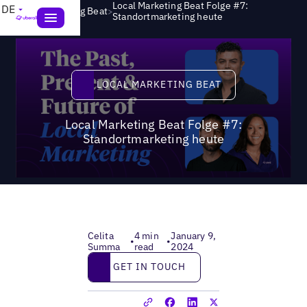
Local Marketing Beat Folge #7:
DE
>
Local Marketing Beat
Standortmarketing heute
Local Marketing Beat
LOCAL MARKETING BEAT
Local Marketing Beat Folge #7:
Standortmarketing heute
Celita
4 min
January 9,
•
•
Summa
read
2024
Get in touch
GET IN TOUCH