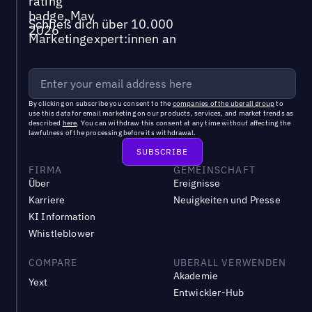
Schließ dich über 10.000
Marketingexpert:innen an
By clicking on subscribe you consent to the
companies of the uberall group
to
use this data for email marketing on our products, services, and market trends as
described
here
. You can withdraw this consent at any time without affecting the
lawfulness of the processing before its withdrawal.
FIRMA
GEMEINSCHAFT
Über
Ereignisse
Karriere
Neuigkeiten und Presse
KI Information
Whistleblower
COMPARE
UBERALL VERWENDEN
Akademie
Yext
Entwickler-Hub