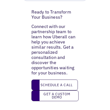
Ready to Transform
Your Business?
Connect with our
partnership team to
learn how Uberall can
help you achieve
similar results. Get a
personalized
consultation and
discover the
opportunities waiting
for your business.
Schedule a call
SCHEDULE A CALL
Get a custom demo
GET A CUSTOM
DEMO