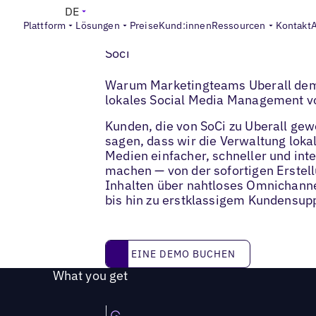
DE
Plattform
Lösungen
Preise
Kund:innen
Ressourcen
Kontakt
Soci
Warum Marketingteams Uberall dem
lokales Social Media Management v
Kunden, die von SoCi zu Uberall gew
sagen, dass wir die Verwaltung lokal
Medien einfacher, schneller und inte
machen — von der sofortigen Erstell
Inhalten über nahtloses Omnichanne
bis hin zu erstklassigem Kundensupp
Eine Demo buchen
EINE DEMO BUCHEN
What you get