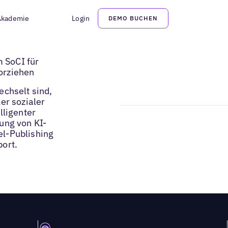
Akademie
Login
DEMO BUCHEN
 SoCI für
orziehen
echselt sind,
er sozialer
lligenter
ung von KI-
l-Publishing
ort.