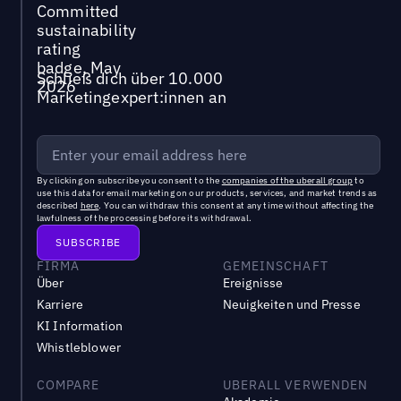
Schließ dich über 10.000
Marketingexpert:innen an
By clicking on subscribe you consent to the
companies of the uberall group
to
use this data for email marketing on our products, services, and market trends as
described
here
. You can withdraw this consent at any time without affecting the
lawfulness of the processing before its withdrawal.
FIRMA
GEMEINSCHAFT
Über
Ereignisse
Karriere
Neuigkeiten und Presse
KI Information
Whistleblower
COMPARE
UBERALL VERWENDEN