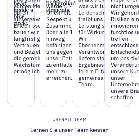
echten Mehrwert
werden. Mit
was wir tun.
nicht umge
durch
Offenheit,
Leidenschaft
Wir gehen 
außergewöhnliche
Respekt und
treibt uns an –
Risiken ein
Erlebnisse. So
Zusammenarbeit
Leistung sorgt
innovieren
bauen wir
über alle Teams
für Wirkung.
furchtlos 
langfristiges
hinweg
Wir
treffen
Vertrauen auf –
befähigen wir
übernehmen
entschlos
und Beziehungen,
uns gegenseitig,
Verantwortung,
Entscheid
die gemeinsames
unser Potenzial
liefern starke
um positiv
Wachstum
zu entfalten und
Ergebnisse und
Veränderun
ermöglichen.
mehr zu
feiern Erfolge
unsere Kun
erreichen.
gemeinsam als
unser
Team.
Unternehm
unsere Bra
schaffen.
UBERALL TEAM
Lernen Sie unser Team kennen