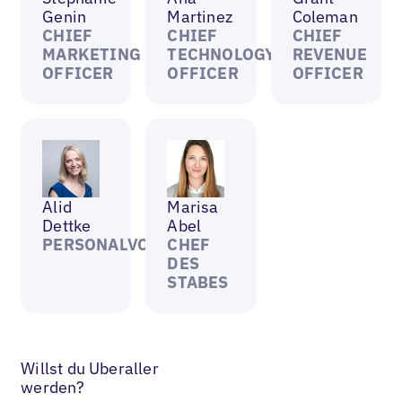
Genin
Martinez
Coleman
CHIEF
CHIEF
CHIEF
MARKETING
TECHNOLOGY
REVENUE
OFFICER
OFFICER
OFFICER
Alid
Marisa
Dettke
Abel
PERSONALVORSTAND
CHEF
DES
STABES
Willst du Uberaller
werden?