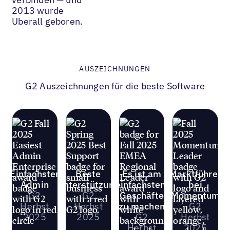
2013 wurde
Uberall geboren.
AUSZEICHNUNGEN
G2 Auszeichnungen für die beste Software
Einfachster
Beste
Es ist am
Marktführer
Admin
Unterstützung
einfachsten,
bei
G2
G2
Geschäfte
Momentum
Herbst
Herbst
zu machen
G2
2025
2025
G2
Herbst
Herbst
2025