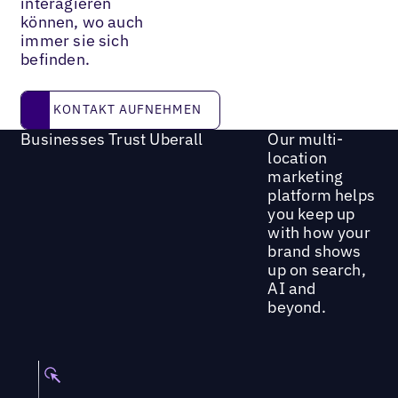
interagieren
können, wo auch
immer sie sich
befinden.
KONTAKT AUFNEHMEN
KONTAKT AUFNEHMEN
Businesses Trust Uberall
Our multi-
location
marketing
platform helps
you keep up
with how your
brand shows
up on search,
AI and
beyond.