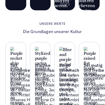
2025
UNSERE WERTE
Die Grundlagen unserer Kultur
Sei
Wachse
Zeige
Sei mutig
kundenbesessen
gemeinsam
Leidenschaft
und treibe
Der Erfolg unserer
Wir glauben an
und liefere
Veränderu
Kund:innen ist
Neugier, Lernen
Leistung
voran
auch unser Erfolg.
und kollektiven
Wir bringen
Wir handel
Wir stellen sie in
Erfolg. Jede
Energie,
Mut und
den Mittelpunkt
Herausforderung
Verantwortung
Überzeugu
unseres Handelns
ist eine Chance,
und Ambition
Herausfor
und schaffen
besser zu
in alles ein,
inspirieren