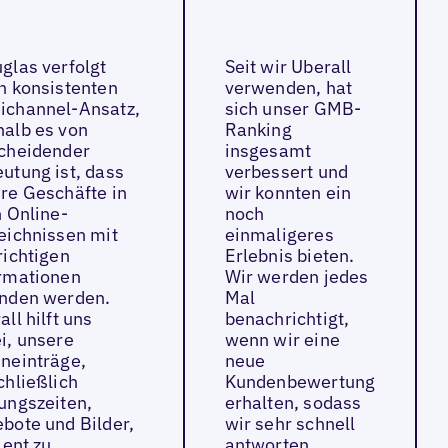
glas verfolgt
Seit wir Uberall
n konsistenten
verwenden, hat
channel-Ansatz,
sich unser GMB-
alb es von
Ranking
cheidender
insgesamt
utung ist, dass
verbessert und
re Geschäfte in
wir konnten ein
n Online-
noch
eichnissen mit
einmaligeres
richtigen
Erlebnis bieten.
rmationen
Wir werden jedes
nden werden.
Mal
all hilft uns
benachrichtigt,
i, unsere
wenn wir eine
neinträge,
neue
chließlich
Kundenbewertung
ungszeiten,
erhalten, sodass
bote und Bilder,
wir sehr schnell
ient zu
antworten