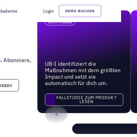
Akademie
Login
DEMO BUCHEN
GEO Studio
. Abonniere,
UB-I identifiziert die
Maßnahmen mit dem größten
Impact und setzt sie
automatisch für dich um.
FALLSTUDIE ZUM PRODUKT
LESEN
Fallstudie zum Produkt lesen