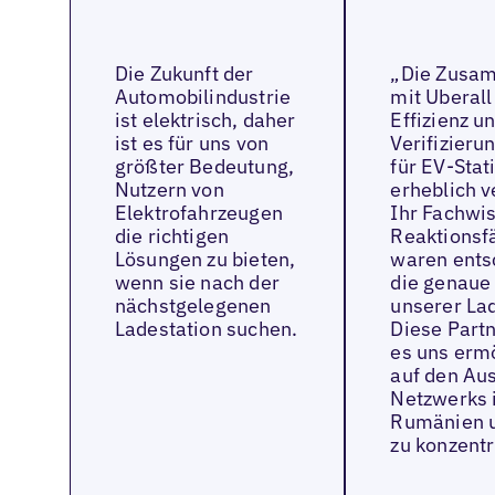
Die Zukunft der
„Die Zusa
Automobilindustrie
mit Uberall
ist elektrisch, daher
Effizienz u
ist es für uns von
Verifizier
größter Bedeutung,
für EV-Stat
Nutzern von
erheblich v
Elektrofahrzeugen
Ihr Fachwis
die richtigen
Reaktionsf
Lösungen zu bieten,
waren ents
wenn sie nach der
die genaue
nächstgelegenen
unserer La
Ladestation suchen.
Diese Partn
es uns ermö
auf den Au
Netzwerks i
Rumänien u
zu konzentr