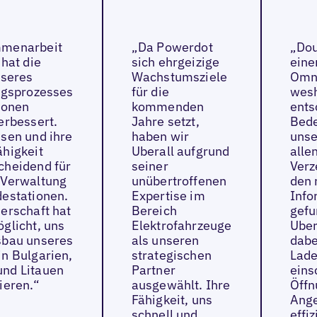
mmenarbeit
„Da Powerdot
„Dou
 hat die
sich ehrgeizige
eine
nseres
Wachstumsziele
Omni
ungsprozesses
für die
wesh
ionen
kommenden
ents
erbessert.
Jahre setzt,
Bede
sen und ihre
haben wir
unse
ähigkeit
Uberall aufgrund
alle
cheidend für
seiner
Verz
 Verwaltung
unübertroffenen
den 
destationen.
Expertise im
Info
erschaft hat
Bereich
gefu
glicht, uns
Elektrofahrzeuge
Uber
sbau unseres
als unseren
dabe
n Bulgarien,
strategischen
Lade
nd Litauen
Partner
eins
ieren.“
ausgewählt. Ihre
Öffn
Fähigkeit, uns
Ange
schnell und
effiz