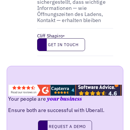
sichergestellt, dass wichtige
Informationen — wie
Öffnungszeiten des Ladens,
Kontakt — erhalten bleiben
Cliff Shapiro
•
Get in touch
GET IN TOUCH
Your people are
your business
Ensure both are successful with Uberall.
Request a demo
REQUEST A DEMO