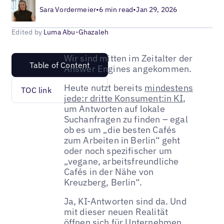
Sara Vordermeier
•
6 min read
•
Jan 29, 2026
Edited by
Luma Abu-Ghazaleh
Wir sind mitten im Zeitalter der
Table of Content
Answer Engines angekommen.
Heute nutzt bereits
mindestens
TOC link
jede:r dritte Konsument:in KI
,
um Antworten auf lokale
Suchanfragen zu finden – egal
ob es um „die besten Cafés
zum Arbeiten in Berlin“ geht
oder noch spezifischer um
„vegane, arbeitsfreundliche
Cafés in der Nähe von
Kreuzberg, Berlin“.
Ja, KI-Antworten sind da. Und
mit dieser neuen Realität
öffnen sich für Unternehmen