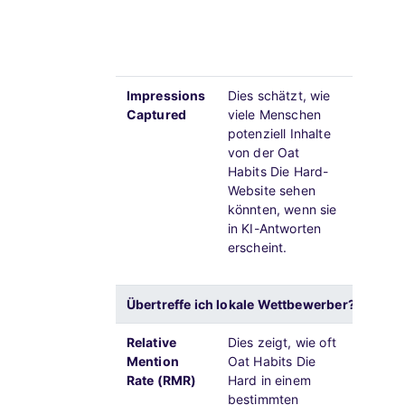
Marken
und lan
Autorit
Suche i
Impressions
Dies schätzt, wie
Prompt
Captured
viele Menschen
höchst
potenziell Inhalte
Impress
von der Oat
bei den
Habits Die Hard-
Erstell
Website sehen
und de
könnten, wenn sie
Autorit
in KI-Antworten
solltes
erscheint.
größte 
Sichtba
Übertreffe ich lokale Wettbewerber?
Relative
Dies zeigt, wie oft
Eine n
Mention
Oat Habits Die
bedeut
Rate (RMR)
Hard in einem
Wettbe
bestimmten
Antwor