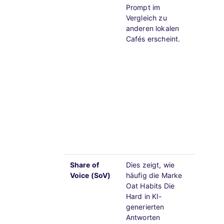
Prompt im
oft auf
Vergleich zu
Differe
anderen lokalen
klarere
Cafés erscheint.
Autorit
Eine h
mit ein
RMR deu
dass du
nicht b
ein Sig
geziel
die Lei
verbes
Share of
Dies zeigt, wie
Ein hoh
Voice (SoV)
häufig die Marke
bedeut
Oat Habits Die
Marke 
Hard in KI-
domini
generierten
konseq
Antworten
führen