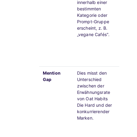
innerhalb einer
positio
bestimmten
Kategorie oder
Ein nie
Prompt-Gruppe
Voice 
erscheint, z. B.
Wettbe
„vegane Cafés".
Erzählu
und dei
in wich
Überl
einsch
Mention
Dies misst den
Eine gr
Gap
Unterschied
an, da
zwischen der
Wettbe
Erwähnungsrate
releva
von Oat Habits
übertrif
Die Hard und der
konkurrierender
Eine ro
Marken.
verpas
hervor,
Wettbe