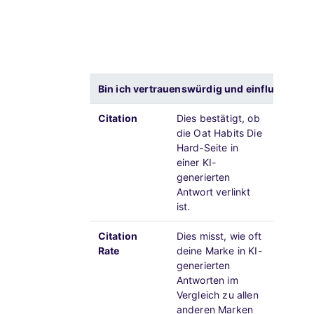
erwähn
bei den
Investi
und Aut
Erfolge
Bin ich vertrauenswürdig und einflussreich
Citation
Dies bestätigt, ob
Dies si
die Oat Habits Die
KI-Sys
Hard-Seite in
Marke 
einer KI-
und du
generierten
maßgeb
Antwort verlinkt
Inform
ist.
unterst
Citation
Dies misst, wie oft
Eine ni
Rate
deine Marke in KI-
deutet 
generierten
Wettbe
Antworten im
densel
Vergleich zu allen
maßgeb
anderen Marken
angese