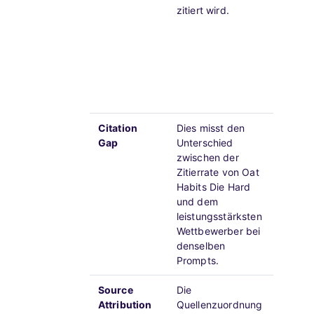
zitiert wird.
Eine ho
zeigt s
Glaubw
Einflus
gesteu
Entdec
Citation
Dies misst den
Die gr
Gap
Unterschied
identif
zwischen der
Investi
Zitierrate von Oat
qualita
Habits Die Hard
hochwe
und dem
maßgeb
leistungsstärksten
am effe
Wettbewerber bei
Distanz
denselben
können
Prompts.
Source
Die
Vielfäl
Attribution
Quellenzuordnung
über ei