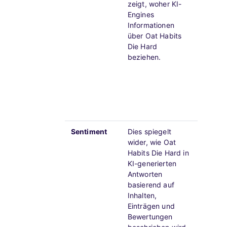
zeigt, woher KI-
und ve
Engines
Drittqu
Informationen
(Verzei
über Oat Habits
Bewert
Die Hard
usw.) s
beziehen.
Autorit
die Sic
während
Modell
weiter
konsoli
Sentiment
Dies spiegelt
Positiv
wider, wie Oat
hebt St
Habits Die Hard in
die in
KI-generierten
Inhalte
Antworten
werden 
basierend auf
Inhalten,
Negati
Einträgen und
zeigt B
Bewertungen
durch A