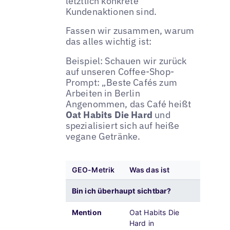
letztlich konkrete
Kundenaktionen sind.
Fassen wir zusammen, warum
das alles wichtig ist:
Beispiel: Schauen wir zurück
auf unseren Coffee-Shop-
Prompt: „Beste Cafés zum
Arbeiten in Berlin
Angenommen, das Café heißt
Oat Habits Die Hard
und
spezialisiert sich auf heiße
vegane Getränke.
GEO-Metrik
Was das ist
Was da
Bin ich überhaupt sichtbar?
Mention
Oat Habits Die
Dies be
Hard in
potenzi