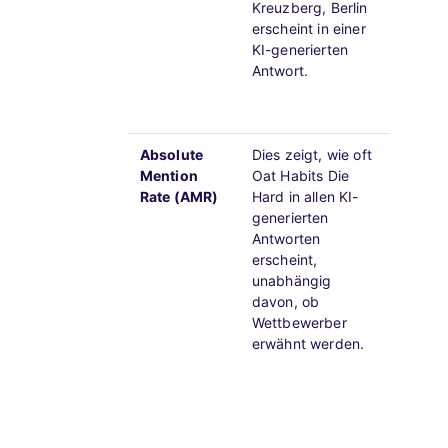
Kreuzberg, Berlin
Tools 
erscheint in einer
Untern
KI-generierten
deinem
Antwort.
und da
zuminde
Gespräc
Absolute
Dies zeigt, wie oft
Eine n
Mention
Oat Habits Die
bedeut
Rate (AMR)
Hard in allen KI-
Café f
generierten
weitge
Antworten
ist, of
erscheint,
Lücken 
unabhängig
Genaui
davon, ob
Einträg
Wettbewerber
Autorit
erwähnt werden.
Eine h
auf bre
hin, di
für