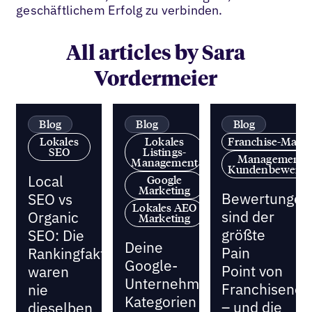
geschäftlichem Erfolg zu verbinden.
All articles by Sara
Vordermeier
Blog
Blog
Blog
Lokales
Lokales
Franchise-Mark
SEO
Listings-
Management 
Management
Kundenbewertu
Local
Google
Marketing
Bewertungen
SEO vs
Lokales AEO
sind der
Organic
Marketing
größte
SEO: Die
Deine
Pain
Rankingfaktoren
Google-
Point von
waren
Unternehmensprofil-
Franchiseneh
nie
Kategorien
– und die
dieselben