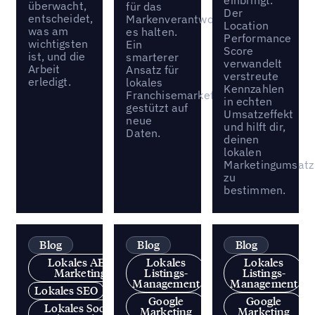
einbringt.
überwacht,
für das
Der
entscheidet,
Markenverantwortliche
Location
was am
es halten.
Performance
wichtigsten
Ein
Score
ist, und die
smarterer
verwandelt
Arbeit
Ansatz für
verstreute
erledigt.
lokales
Kennzahlen
Franchisemarketing,
in echten
gestützt auf
Umsatzeffekt
neue
und hilft dir,
Daten.
deinen
lokalen
Marketingumsatz
zu
bestimmen.
Blog
Blog
Blog
Lokales AEO
Lokales
Lokales
Marketing
Listings-
Listings-
Management
Management
Lokales SEO
Google
Google
Lokales Social
Marketing
Marketing