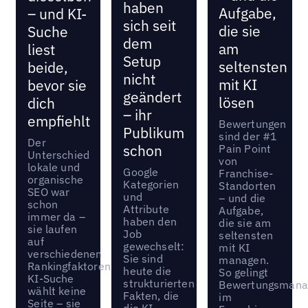
haben
Aufgabe,
– und KI-
sich seit
die sie
Suche
dem
am
liest
Setup
seltensten
beide,
nicht
mit KI
bevor sie
geändert
lösen
dich
– ihr
empfiehlt
Bewertungen
Publikum
sind der #1
Der
schon
Pain Point
Unterschied
von
lokale und
Google
Franchise-
organische
Kategorien
Standorten
SEO war
und
– und die
schon
Attribute
Aufgabe,
immer da –
haben den
die sie am
sie laufen
Job
seltensten
auf
gewechselt:
mit KI
verschiedenen
Sie sind
managen.
Rankingfaktoren.
heute die
So gelingt
KI-Suche
strukturierten
Bewertungsman
wählt keine
Fakten, die
im
Seite – sie
die KI-