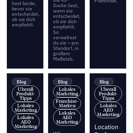
Franchise.
liest beide,
Suche liest,
bevor sie
wenn sie
entscheidet,
entscheidet,
ob sie dich
ob sie dich
empfiehlt.
empfiehlt.
So
verwaltest
du sie – pro
Standort, in
großem
Maßstab.
Blog
Blog
Blog
Uberall
Lokales
Uberall
Produkt-
Marketing
Produkt-
Tipps
Tipps
Franchise-
Lokales
Marken
Lokales
Marketing
AEO
Lokales
Marketing
Lokales
AEO
AEO
Marketing
Location
Marketing