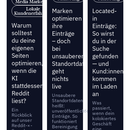
Media Marketing
Lokale
Marken
Located-
Kundenerfahrung
optimieren
in
Warum
ihre
Einträge:
solltest
Einträge
So wirst
du deine
– doch
du in der
eigenen
bei
Suche
Seiten
unsauberen
gefunden
optimieren,
Standortdaten
— und
wenn die
geht
Kund:innen
KI
nichts
kommen
stattdessen
live
im Laden
Reddit
an
Unsaubere
liest?
Standortdaten
Was
heißt:
passiert,
Ein
unveröffentlichte
wenn dein
Rückblick
Einträge. So
kolokiertes
auf unser
funktioniert
Geschäft
Reddit-×-
Bereinigung
eine