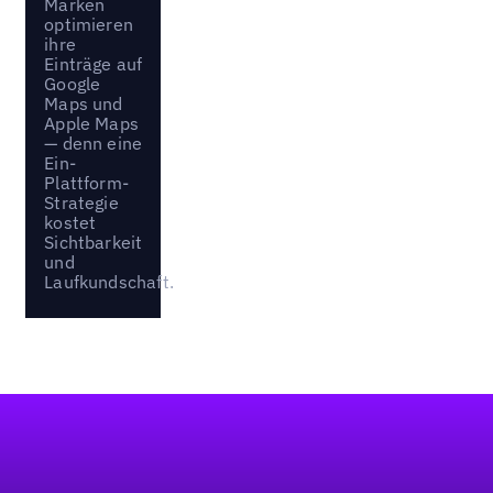
Marken
optimieren
ihre
Einträge auf
Google
Maps und
Apple Maps
— denn eine
Ein-
Plattform-
Strategie
kostet
Sichtbarkeit
und
Laufkundschaft.
Fußzeile