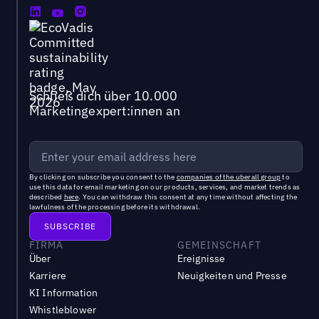
Schließ dich über 10.000
Marketingexpert:innen an
By clicking on subscribe you consent to the
companies of the uberall group
to
use this data for email marketing on our products, services, and market trends as
described
here
. You can withdraw this consent at any time without affecting the
lawfulness of the processing before its withdrawal.
FIRMA
GEMEINSCHAFT
Über
Ereignisse
Karriere
Neuigkeiten und Presse
KI Information
Whistleblower