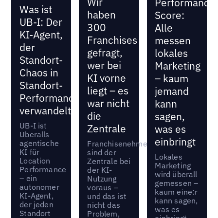
Wir
Performance
Was ist
haben
Score:
UB-I: Der
300
Alle
KI-Agent,
Franchises
messen
der
gefragt,
lokales
Standort-
wer bei
Marketing
Chaos in
KI vorne
– kaum
Standort-
liegt – es
jemand
Performance
war nicht
kann
verwandelt
die
sagen,
UB-I ist
Zentrale
was es
Uberalls
einbringt
agentische
Franchisenehmer:innen
KI für
sind der
Lokales
Location
Zentrale bei
Marketing
Performance
der KI-
wird überall
– ein
Nutzung
gemessen –
autonomer
voraus –
kaum eine:r
KI-Agent,
und das ist
kann sagen,
der jeden
nicht das
was es
Standort
Problem,