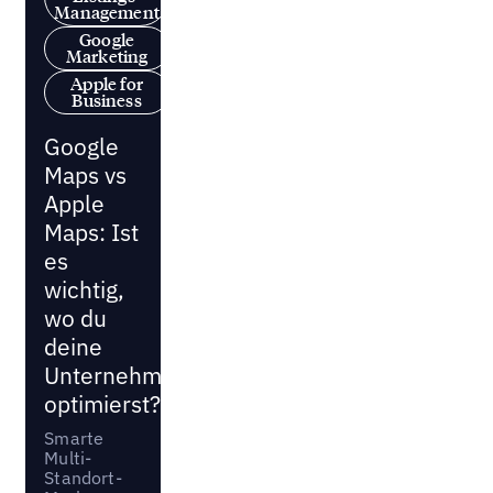
Management
Google
Marketing
Apple for
Business
Google
Maps vs
Apple
Maps: Ist
es
wichtig,
wo du
deine
Unternehmenseinträge
optimierst?
Smarte
Multi-
Standort-