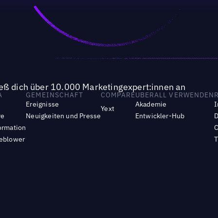
ieß dich über 10.000 Marketingexpert:innen an
A
GEMEINSCHAFT
COMPARE
UBERALL VERWENDEN
Ereignisse
Akademie
I
Yext
re
Neuigkeiten und Presse
Entwickler-Hub
D
ormation
C
leblower
T