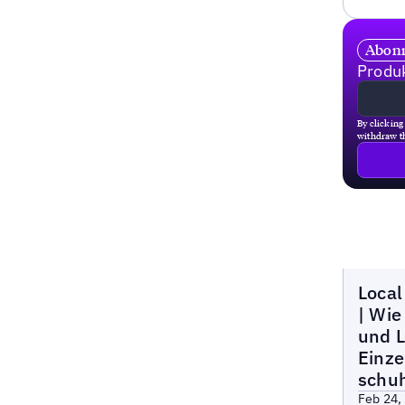
Abonn
Produk
By clicking
withdraw th
Local M
Local
| Wie
und L
Einze
schuh
Feb 24,