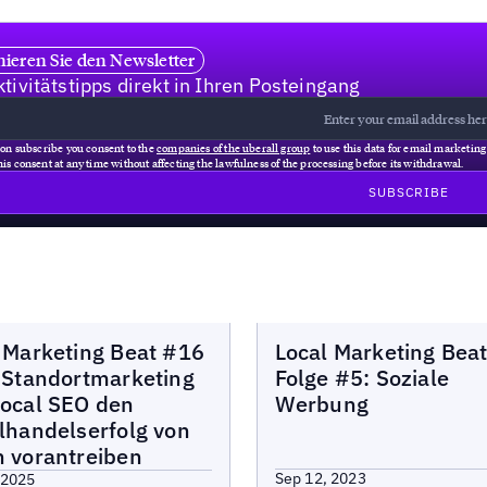
ieren Sie den Newsletter
tivitätstipps direkt in Ihren Posteingang
 on subscribe you consent to the
companies of the uberall group
to use this data for email marketin
is consent at any time without affecting the lawfulness of the processing before its withdrawal.
arketing Beat
Local Marketing Beat
 Marketing Beat #16
Local Marketing Bea
 Standortmarketing
Folge #5: Soziale
ocal SEO den
Werbung
lhandelserfolg von
 vorantreiben
Sep 12, 2023
 2025