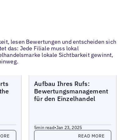
keit, lesen Bewertungen und entscheiden sich
t das: Jede Filiale muss lokal
nzelhandelsmarke lokale Sichtbarkeit gewinnt,
hinweg.
Blogs
rts
Aufbau Ihres Rufs:
 the
Bewertungsmanagement
für den Einzelhandel
5
min read
•
Jan 23, 2025
Read more
MORE
READ MORE