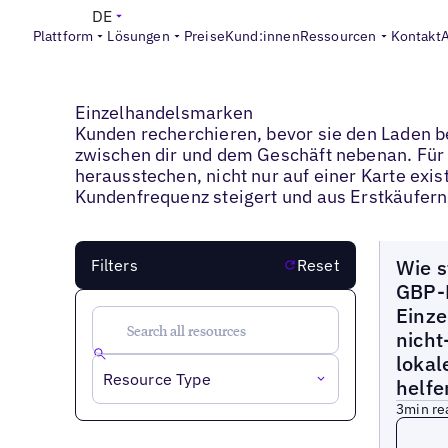
DE
Plattform
Lösungen
Preise
Kund:innen
Ressourcen
Kontakt
Blogs
>
Einzelhandelsmarken
Einzelhandelsmarken
Kunden recherchieren, bevor sie den Laden be
zwischen dir und dem Geschäft nebenan. Für 
herausstechen, nicht nur auf einer Karte exis
Kundenfrequenz steigert und aus Erstkäufern
Blogs
Wie s
Filters
Reset
GBP-
Einze
nicht
lokal
Resource Type
helfe
3
min re
Read 