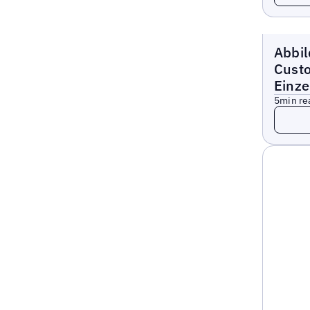
Blogs
Abbi
Cust
Einze
5
min re
Read 