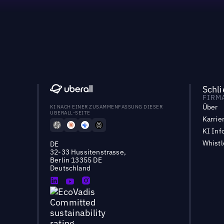
Schl
FIRM
Über
KI NACH EINER ZUSAMMENFASSUNG DIESER
UBERALL-SEITE
Karrie
KI Inf
Whist
DE
32-33 Hussitenstrasse,
Berlin 13355 DE
Deutschland