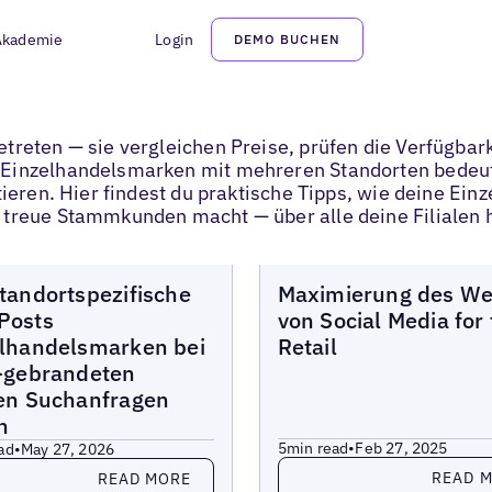
Akademie
Login
DEMO BUCHEN
treten — sie vergleichen Preise, prüfen die Verfügbar
Einzelhandelsmarken mit mehreren Standorten bedeute
tieren. Hier findest du praktische Tipps, wie deine Ei
 treue Stammkunden macht — über alle deine Filialen 
Blogs
tandortspezifische
Maximierung des We
Posts
von Social Media for
lhandelsmarken bei
Retail
-gebrandeten
en Suchanfragen
n
5
min read
•
Feb 27, 2025
ad
•
May 27, 2026
Read more
more
READ 
READ MORE