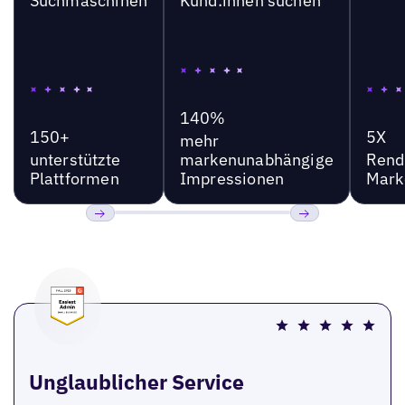
Suchmaschinen
Kund:innen suchen
140%
150+
5X
mehr
unterstützte
markenunabhängige
Rend
Plattformen
Impressionen
Mark
Bisherige
Weiter
Unglaublicher Service