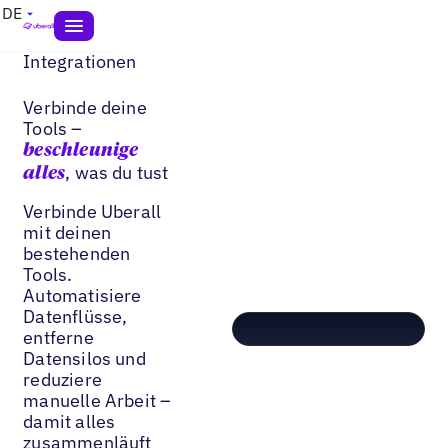
DE
Integrationen
Verbinde deine
Tools –
beschleunige
, was du tust
alles
Verbinde Uberall
mit deinen
bestehenden
Tools.
Automatisiere
Datenflüsse,
entferne
Datensilos und
reduziere
manuelle Arbeit –
damit alles
zusammenläuft