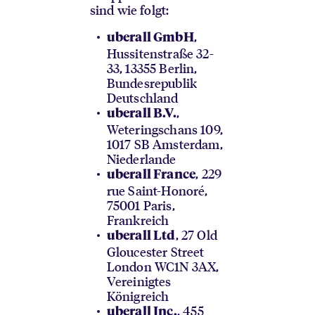
sind wie folgt:
,
uberall GmbH
Hussitenstraße 32-
33, 13355 Berlin,
Bundesrepublik
Deutschland
,
uberall B.V.
Weteringschans 109,
1017 SB Amsterdam,
Niederlande
, 229
uberall France
rue Saint-Honoré,
75001 Paris,
Frankreich
, 27 Old
uberall Ltd
Gloucester Street
London WC1N 3AX,
Vereinigtes
Königreich
, 455
uberall Inc.