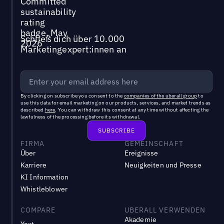
Schließ dich über 10.000
Marketingexpert:innen an
By clicking on subscribe you consent to the
companies of the uberall group
to
use this data for email marketing on our products, services, and market trends as
described
here
. You can withdraw this consent at any time without affecting the
lawfulness of the processing before its withdrawal.
FIRMA
GEMEINSCHAFT
Über
Ereignisse
Karriere
Neuigkeiten und Presse
KI Information
Whistleblower
COMPARE
UBERALL VERWENDEN
Akademie
Yext