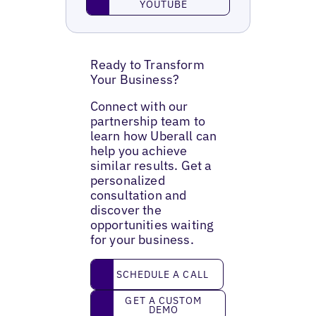
YOUTUBE
Ready to Transform
Your Business?
Connect with our
partnership team to
learn how Uberall can
help you achieve
similar results. Get a
personalized
consultation and
discover the
opportunities waiting
for your business.
Schedule a call
SCHEDULE A CALL
Get a custom demo
GET A CUSTOM
DEMO