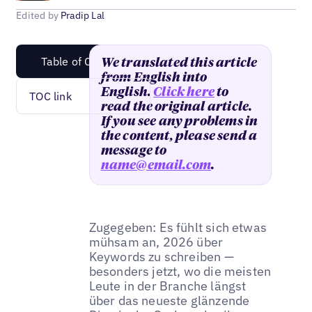
Edited by
Pradip Lal
Table of Content
We translated this article
from English into
English.
Click here
to
TOC link
read the original article.
If you see any problems in
the content, please send a
message to
name@email.com
.
Zugegeben: Es fühlt sich etwas
mühsam an, 2026 über
Keywords zu schreiben —
besonders jetzt, wo die meisten
Leute in der Branche längst
über das neueste glänzende