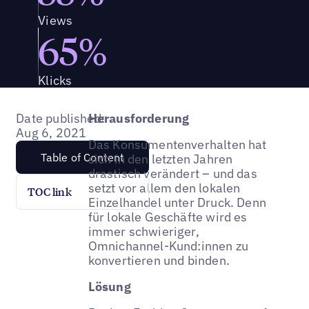
Views
65%
Klicks
Date published:
Herausforderung
Aug 6, 2021
Das Konsumentenverhalten hat
Table of Content
sich in den letzten Jahren
drastisch verändert – und das
setzt vor allem den lokalen
TOC link
Einzelhandel unter Druck. Denn
für lokale Geschäfte wird es
immer schwieriger,
Omnichannel-Kund:innen zu
konvertieren und binden.
Lösung