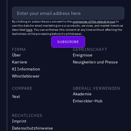
By clicking on subscribe you consent to the
companies of the uberall group
to
use this data for email marketing on our products, services, and market trends as
described
here
. You can withdraw this consent at any time without affecting the
lawfulness of the processing before its withdrawal.
FIRMA
GEMEINSCHAFT
Über
Ereignisse
Karriere
Neuigkeiten und Presse
KI Information
Whistleblower
COMPARE
UBERALL VERWENDEN
Akademie
Yext
Entwickler-Hub
RECHTLICHES
Imprint
Datenschutzhinweise