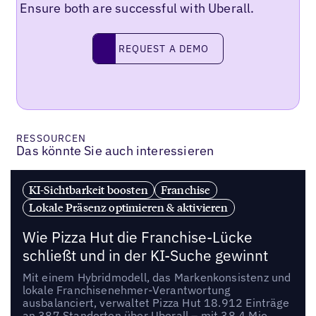
Ensure both are successful with Uberall.
REQUEST A DEMO
request a demo
RESSOURCEN
Das könnte Sie auch interessieren
KI-Sichtbarkeit boosten
Franchise
Lokale Präsenz optimieren & aktivieren
Wie Pizza Hut die Franchise-Lücke
schließt und in der KI-Suche gewinnt
Mit einem Hybridmodell, das Markenkonsistenz und
lokale Franchisenehmer-Verantwortung
ausbalanciert, verwaltet Pizza Hut 18.912 Einträge
an 387 Standorten über Uberall – mit 38,4 Mio.