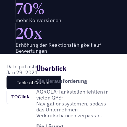
70%
mehr Konversionen
20x
Erhöhung der Reaktionsfähigkeit auf
Bewertungen
Date published:
Überblick
Jan 29, 2021
Die Herausforderung
Table of Content
AGROLA-Tankstellen fehlten in
TOC link
vielen GPS-
Navigationssystemen, sodass
das Unternehmen
Verkaufschancen verpasste.
Die Lösung