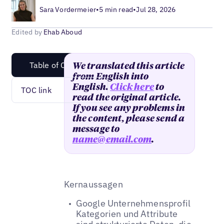
Sara Vordermeier
•
5 min read
•
Jul 28, 2026
Edited by
Ehab Aboud
Table of Content
We translated this article
from English into
English.
Click here
to
TOC link
read the original article.
If you see any problems in
the content, please send a
message to
name@email.com
.
Kernaussagen
Google Unternehmensprofil
Kategorien und Attribute