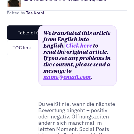
Edited by
Tea Korpi
Table of Content
We translated this article
from English into
English.
Click here
to
TOC link
read the original article.
If you see any problems in
the content, please send a
message to
name@email.com
.
Du weißt nie, wann die nächste
Bewertung eingeht – positiv
oder negativ. Öffnungszeiten
ändern sich manchmal im
letzten Moment. Social Posts