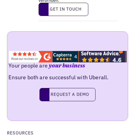
verbinden.
Get in touch
GET IN TOUCH
Your people are
your business
Ensure both are successful with Uberall.
Request a demo
REQUEST A DEMO
RESOURCES