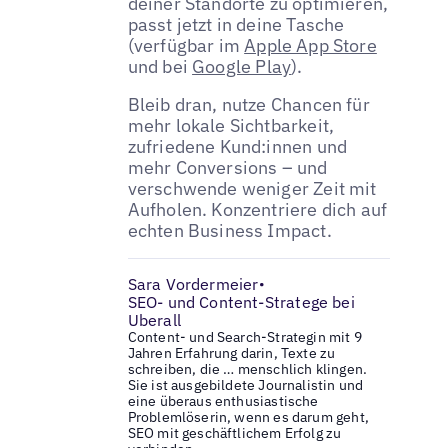
deiner Standorte zu optimieren,
passt jetzt in deine Tasche
(verfügbar im
Apple App Store
und bei
Google Play
).
Bleib dran, nutze Chancen für
mehr lokale Sichtbarkeit,
zufriedene Kund:innen und
mehr Conversions – und
verschwende weniger Zeit mit
Aufholen. Konzentriere dich auf
echten Business Impact.
Sara Vordermeier
•
SEO- und Content-Stratege bei
Uberall
Content- und Search-Strategin mit 9
Jahren Erfahrung darin, Texte zu
schreiben, die … menschlich klingen.
Sie ist ausgebildete Journalistin und
eine überaus enthusiastische
Problemlöserin, wenn es darum geht,
SEO mit geschäftlichem Erfolg zu