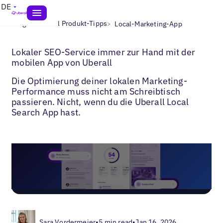
DE
>
>
Blogs
Uberall Produkt-Tipps
Local-Marketing-App
Lokaler SEO-Service immer zur Hand mit der
mobilen App von Uberall
Die Optimierung deiner lokalen Marketing-
Performance muss nicht am Schreibtisch
passieren. Nicht, wenn du die Uberall Local
Search App hast.
Sara Vordermeier
•
5 min read
•
Jan 16, 2026