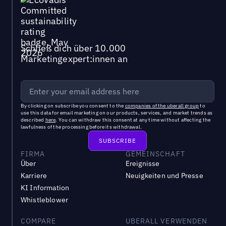
Schließ dich über 10.000
Marketingexpert:innen an
By clicking on subscribe you consent to the
companies of the uberall group
to
use this data for email marketing on our products, services, and market trends as
described
here
. You can withdraw this consent at any time without affecting the
lawfulness of the processing before its withdrawal.
FIRMA
GEMEINSCHAFT
Über
Ereignisse
Karriere
Neuigkeiten und Presse
KI Information
Whistleblower
COMPARE
UBERALL VERWENDEN