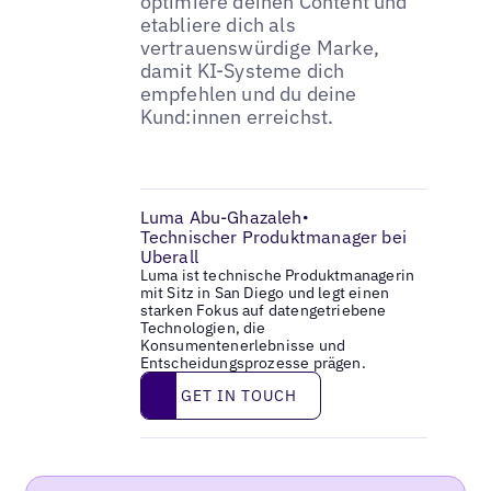
optimiere deinen Content und
etabliere dich als
vertrauenswürdige Marke,
damit KI-Systeme dich
empfehlen und du deine
Kund:innen erreichst.
Luma Abu-Ghazaleh
•
Technischer Produktmanager bei
Uberall
Luma ist technische Produktmanagerin
mit Sitz in San Diego und legt einen
starken Fokus auf datengetriebene
Technologien, die
Konsumentenerlebnisse und
Entscheidungsprozesse prägen.
Get in touch
GET IN TOUCH