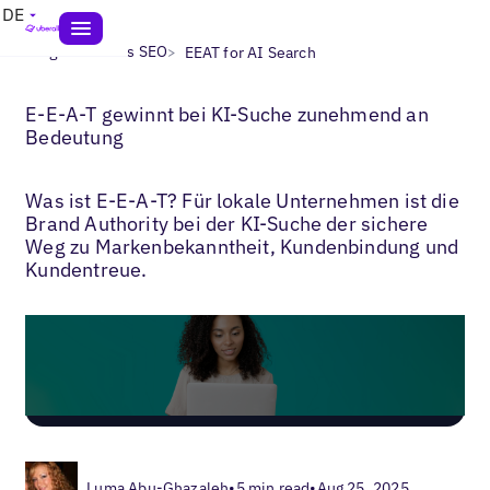
DE
>
>
Blogs
Lokales SEO
EEAT for AI Search
E-E-A-T gewinnt bei KI-Suche zunehmend an
Bedeutung
Was ist E-E-A-T? Für lokale Unternehmen ist die
Brand Authority bei der KI-Suche der sichere
Weg zu Markenbekanntheit, Kundenbindung und
Kundentreue.
Luma Abu-Ghazaleh
•
5 min read
•
Aug 25, 2025