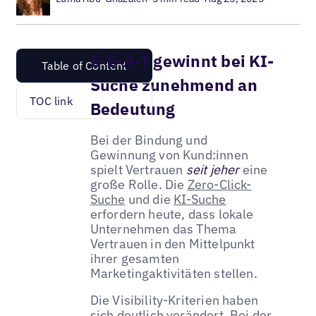
E-E-A-T gewinnt bei KI-
Table of Content
Suche zunehmend an
TOC link
Bedeutung
Bei der Bindung und
Gewinnung von Kund:innen
spielt Vertrauen
seit jeher
eine
große Rolle. Die
Zero-Click-
Suche
und die
KI-Suche
erfordern heute, dass lokale
Unternehmen das Thema
Vertrauen in den Mittelpunkt
ihrer gesamten
Marketingaktivitäten stellen.
Die Visibility-Kriterien haben
sich deutlich verändert. Bei der