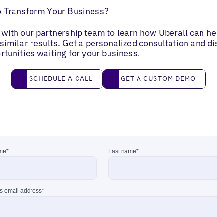
o Transform Your Business?
with our partnership team to learn how Uberall can he
similar results. Get a personalized consultation and d
rtunities waiting for your business.
Schedule a call
Get a custom demo
SCHEDULE A CALL
GET A CUSTOM DEMO