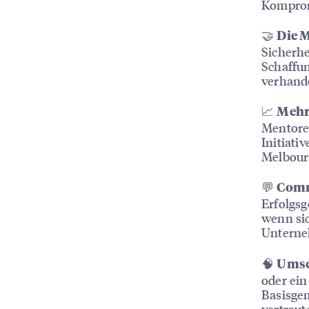
Kompromi
🤝
Die 
Sicherhe
Schaffu
verhande
📈
Mehr 
Mentore
Initiati
Melbour
💬
Comm
Erfolgsg
wenn sic
Unterne
🧠
Umse
oder ein
Basisge
vertraut