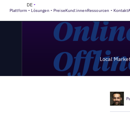
>
Local Marketing Beat
Local Marketing Beat #19 | So baus
DE
Plattform
Lösungen
Preise
Kund:innen
Ressourcen
Kontakt
Local Market
P