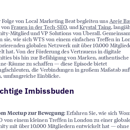
r Folge von Local Marketing Beat begleiten uns
Areje Ba
 von
Frauen in der Tech-SEO
, und
Krystal Taing
, langjä
ty-Mitglied und VP Solutions von Uberall. Gemeinsa
 sie, wie sich WTS von einem einfachen Treffen in Lo
orierenden globalen Netzwerk mit über 10.000 Mitglied
lt hat. Von der Förderung des Vertrauens in digitale
ies bis hin zur Befähigung von Marken, authentische 
ne-Räume zu schaffen — diese Episode bietet
ngfachleuten, die Verbindungen in großem Maßstab au
, umfangreiche Einblicke.
ichtige Imbissbuden
: Erfahren Sie, wie sich Wo
om Meetup zur Bewegung
 von einem kleinen Treffen in London zu einer global
ty mit über 10.000 Mitgliedern entwickelt hat — ohne