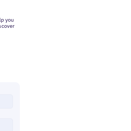
lp you
iscover