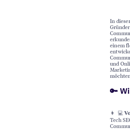
In diese
Gründer
Communi
erkunden
einem fl
entwicke
Communit
und Onli
Marketi
möchten
🔑 W
👩 ‍ 💻
V
Tech SEO
Communi