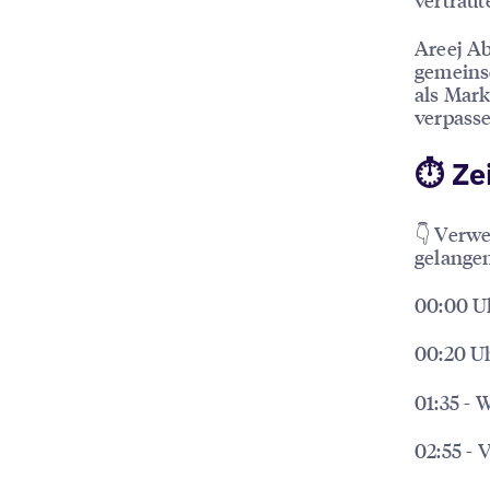
Areej Ab
gemeins
als Mark
verpasse
⏱ Ze
👇 Verw
gelangen
00:00 U
00:20 U
01:35 -
02:55 - 