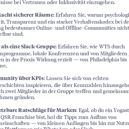
sse bei Vertrauen oder Inklusivität einzugehen.
: Erfahren Sie, warum psycholog
Macht sicherer Räume
it, Transparenz und ein starker Verhaltenskodex bei de
ng bedeutsamer Online- und Offline-Communities nich
lbar sind.
: Erfahren Sie, wie WTS durch
als eine Slack-Gruppe
nprogramme, lokale Konferenzen und von Mitgliedern g
ven in der Praxis Wirkung erzielt — von Philadelphia bis
ne.
: Lassen Sie sich von echten
unity über KPIs
eschichten inspirieren, die über Kennzahlen hinausgehe
h zwei Mitglieder in der Gruppe treffen und gemeinsam
hmen gründen.
: Egal, ob du ein Yogas
tzbare Ratschläge für Marken
 QSR-Franchise bist, hol dir Tipps zum Aufbau von
meinschaften — von kleinen Anfängen bis hin zur Nutz
er Plattformen wie WhatsApp oder Slack.