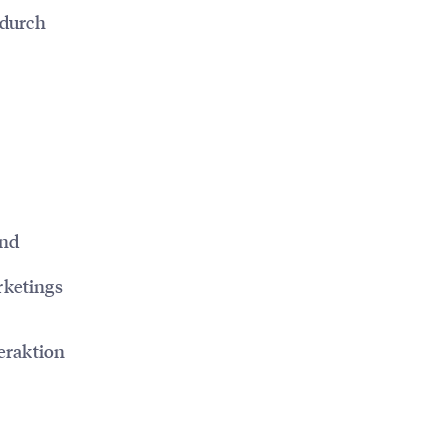
 durch
ind
rketings
eraktion