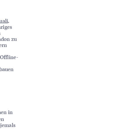
uali,
hriges
m
ndon zu
ern
Offline-
fbauen
men in
en
 jemals