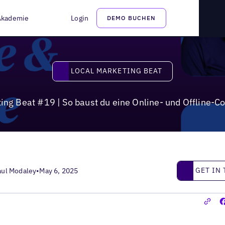
t du eine Online- und Offline-Community auf
Akademie
Login
DEMO BUCHEN
Local Marketing Beat
LOCAL MARKETING BEAT
ing Beat #19 | So baust du eine Online- und Offline-
Get in touc
GET IN
aul Modaley
•
May 6, 2025