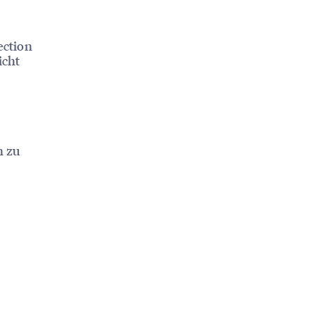
ection
icht
n zu