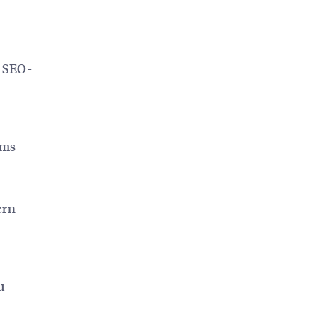
e SEO-
ums
ern
u