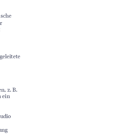
ische
r
t
eleitete
n, z. B.
 ein
tudio
ung