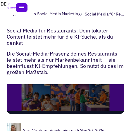
DE
>
>
Blogs
Lokales Social Media Marketing
Social Media für Restaurants
Social Media für Restaurants: Dein lokaler
Content leistet mehr für die KI-Suche, als du
denkst
Die Social-Media-Präsenz deines Restaurants
leistet mehr als nur Markenbekanntheit — sie
beeinflusst KI-Empfehlungen. So nutzt du das im
großen Maßstab.
Sara Vordermeier
•
5 min read
•
May 20, 2026