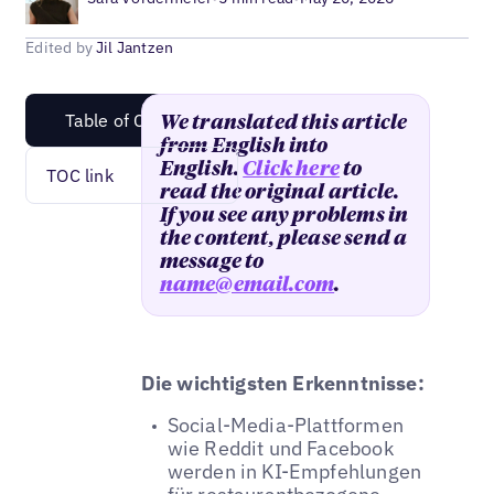
Edited by
Jil Jantzen
Table of Content
We translated this article
from English into
English.
Click here
to
TOC link
read the original article.
If you see any problems in
the content, please send a
message to
name@email.com
.
Die wichtigsten Erkenntnisse:
Social-Media-Plattformen
wie Reddit und Facebook
werden in KI-Empfehlungen