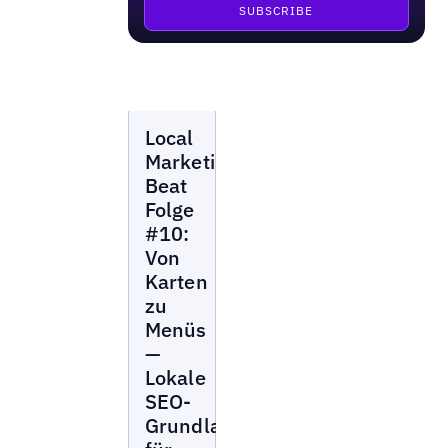
Local
Local
Marketing
Beat
Marketing
Beat
Folge
#10:
Von
Karten
zu
Menüs
—
Lokale
SEO-
Grundlagen