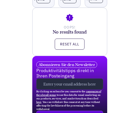
OOPS!
No results found
RESET ALL
Abonnieren Sie den Newsletter
Produktivitätstipps direkt in
Ihren Posteingang
By clicking on subscribe you consent to the
companies of
the uberall group
to use this data for email marketing on
our products, services, and market trends as described
here
. You can withdraw this consent at any time without
affecting the lawfulness of the processing before its
withdrawal.