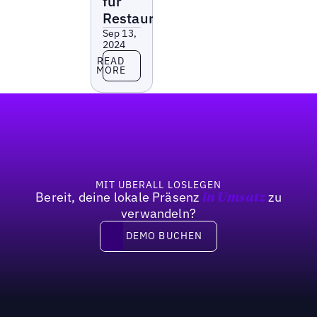
für
Restaurants
Sep 13,
2024
Read more
READ
MORE
Fußzeile
MIT UBERALL LOSLEGEN
Bereit, deine lokale Präsenz
zu
in Umsatz
verwandeln?
DEMO BUCHEN
DEMO BUCHEN