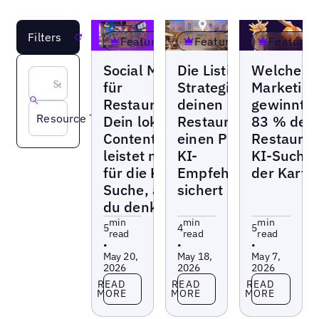
Filters
Reset
Featured
Featured
Featured
Blogs
Blogs
Blogs
Social Media
Die Listings-
Welche Q
für
Strategie, die
Marketing
Restaurants:
deinen
gewinnt,
Resource Type
Dein lokaler
Restaurants
83 % der
Content
einen Platz in
Restauran
leistet mehr
KI-
KI-Suche 
für die KI-
Empfehlungen
der Karte
Suche, als
sichert
du denkst
min
min
min
5
4
5
read
read
read
•
•
•
May 20,
May 18,
May 7,
2026
2026
2026
Read more
Read more
Read more
READ
READ
READ
MORE
MORE
MORE