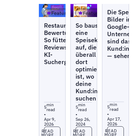
Blogs
Die Speis
Featured
Featured
Bilder in
Blogs
Blogs
Restaurant-
So baust du
Google-
Bewertungen:
eine
Unterneh
So füttern
Speisekarte
sind das 
Reviews deine
auf, die
Kund:inn
KI-
überall
— sehen s
Suchergebnisse
dort
optimiert
ist, wo
deine
Kund:innen
suchen
min
min
min
5
5
5
read
read
read
•
•
•
Apr 17,
Apr 9,
Sep 26,
2026
2026
2024
Read more
Read more
Read more
READ
READ
READ
MORE
MORE
MORE