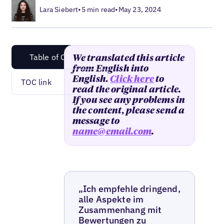
Lara Siebert
•
5 min read
•
May 23, 2024
Table of Content
We translated this article
from English into
English.
Click here
to
TOC link
read the original article.
If you see any problems in
the content, please send a
message to
name@email.com
.
„Ich empfehle dringend,
alle Aspekte im
Zusammenhang mit
Bewertungen zu