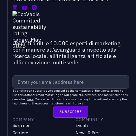
Unisciti a oltre 10.000 esperti di marketing
per rimanere all'avanguardia rispetto alla
ricerca locale, all'intelligenza artificiale e
all'innovazione multi-sede
By clicking on subscribe you consent to the
companies of the uberall group
to
use this data for email marketing on our products, services, and market trends as
described
here
. You can withdraw this consent at any time without affecting the
lawfulness of the processing before its withdrawal.
COMPANY
COMMUNITY
Su di noi
Eventi
Carriere
News & Press