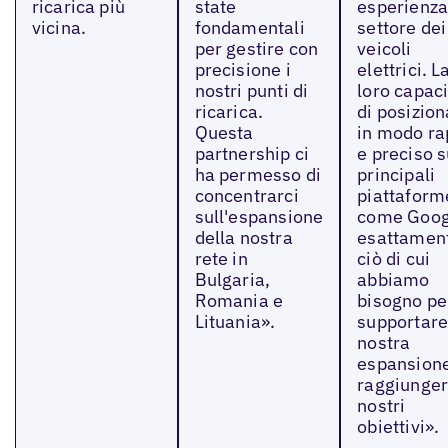
ricarica più
state
esperienza
vicina.
fondamentali
settore dei
per gestire con
veicoli
precisione i
elettrici. L
nostri punti di
loro capac
ricarica.
di posizion
Questa
in modo ra
partnership ci
e preciso s
ha permesso di
principali
concentrarci
piattaform
sull'espansione
come Goog
della nostra
esattamen
rete in
ciò di cui
Bulgaria,
abbiamo
Romania e
bisogno pe
Lituania».
supportare
nostra
espansion
raggiunger
nostri
obiettivi».