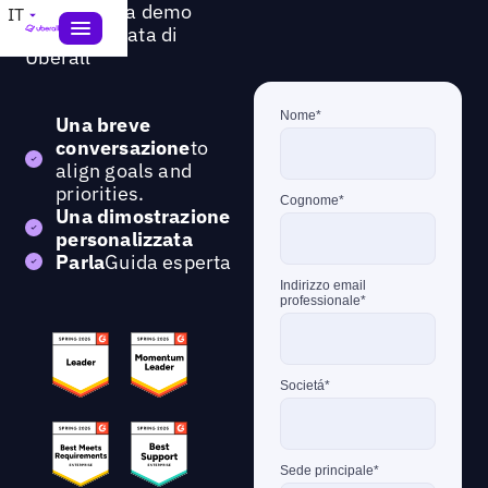
Richiedi una demo
IT
personalizzata di
Uberall
Una breve
conversazione
to
align goals and
priorities.
Una dimostrazione
personalizzata
Parla
Guida esperta