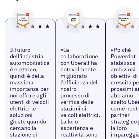
Il futuro
«La
«Poiché
dell'industria
collaborazione
Powerdot
automobilistica
con Uberall ha
stabilisce
è elettrico,
notevolmente
ambiziosi
quindi è della
migliorato
obiettivi di
massima
l'efficienza del
crescita pe
importanza per
nostro
prossimi a
noi offrire agli
processo di
abbiamo
utenti di veicoli
verifica delle
scelto Uber
elettrici le
stazioni di
come nost
soluzioni
veicoli elettrici.
partner
giuste quando
La loro
strategico
cercano la
esperienza e
la loro
stazione di
reattività sono
impareggia