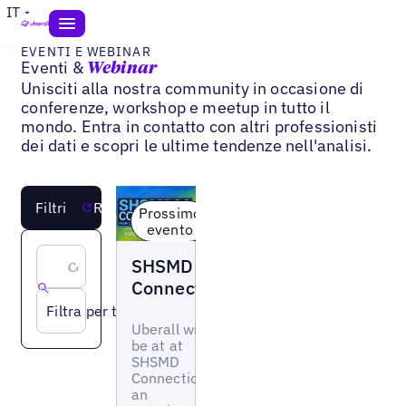
IT
EVENTI E WEBINAR
Eventi &
Webinar
Unisciti alla nostra community in occasione di
conferenze, workshop e meetup in tutto il
mondo. Entra in contatto con altri professionisti
dei dati e scopri le ultime tendenze nell'analisi.
Filtri
Reimposta
Prossimo
evento
Evento
SHSMD
Connections
Filtra per tipo
Uberall will
be at at
SHSMD
Connections
an