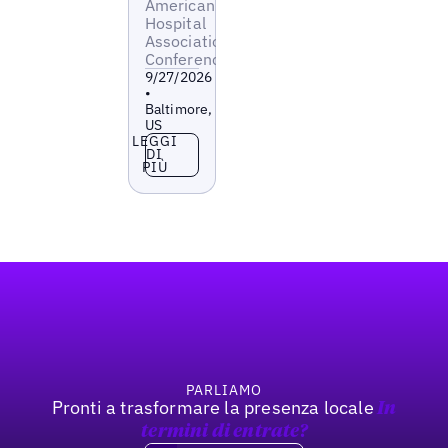
American
Hospital
Association
Conference
9/27/2026
•
Baltimore,
US
Leggi di più
LEGGI
DI
PIÙ
Footer
PARLIAMO
Pronti a trasformare la presenza locale
In
termini di entrate?