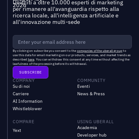
Unisciti a oltre 10.000 esperti di marketing
per rimanere all'avanguardia rispetto alla
ricerca locale, all'intelligenza artificiale e
all'innovazione multi-sede
By clicking on subscribe you consent to the
companies of the uberall group
to
use this data for email marketing on our products, services, and market trends as
described
here
. You can withdraw this consent at any time without affecting the
lawfulness of the processing before its withdrawal.
COMPANY
COMMUNITY
Su di noi
Eventi
Carriere
News & Press
AI Information
Whistleblower
COMPARE
USING UBERALL
Academia
Yext
Developer hub