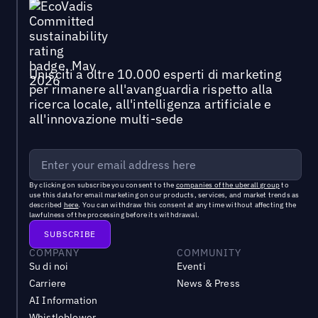
Unisciti a oltre 10.000 esperti di marketing
per rimanere all'avanguardia rispetto alla
ricerca locale, all'intelligenza artificiale e
all'innovazione multi-sede
By clicking on subscribe you consent to the
companies of the uberall group
to
use this data for email marketing on our products, services, and market trends as
described
here
. You can withdraw this consent at any time without affecting the
lawfulness of the processing before its withdrawal.
COMPANY
COMMUNITY
Su di noi
Eventi
Carriere
News & Press
AI Information
Whistleblower