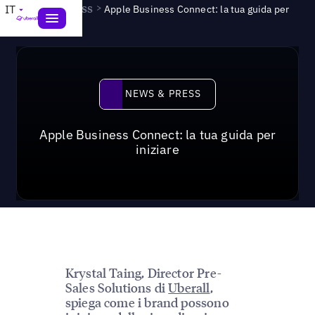
News & Press
>
IT
Apple Business Connect: la tua guida per
iniziare
News & Press
NEWS & PRESS
Apple Business Connect: la tua guida per
iniziare
Krystal Taing, Director Pre-
Sales Solutions di
Uberall
,
spiega come i brand possono