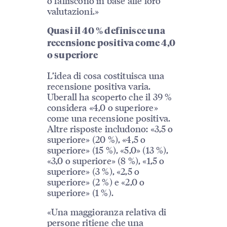
o falliscono in base alle loro
valutazioni.»
Quasi il 40 % definisce una
recensione positiva come 4,0
o superiore
L’idea di cosa costituisca una
recensione positiva varia.
Uberall ha scoperto che il 39 %
considera «4,0 o superiore»
come una recensione positiva.
Altre risposte includono: «3,5 o
superiore» (20 %), «4,5 o
superiore» (15 %), «5,0» (13 %),
«3,0 o superiore» (8 %), «1,5 o
superiore» (3 %), «2,5 o
superiore» (2 %) e «2,0 o
superiore» (1 %).
«Una maggioranza relativa di
persone ritiene che una