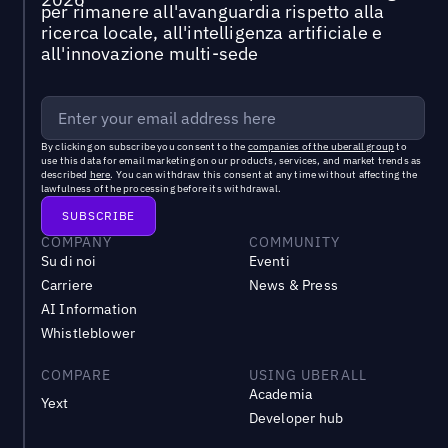
per rimanere all'avanguardia rispetto alla
ricerca locale, all'intelligenza artificiale e
all'innovazione multi-sede
By clicking on subscribe you consent to the
companies of the uberall group
to
use this data for email marketing on our products, services, and market trends as
described
here
. You can withdraw this consent at any time without affecting the
lawfulness of the processing before its withdrawal.
COMPANY
COMMUNITY
Su di noi
Eventi
Carriere
News & Press
AI Information
Whistleblower
COMPARE
USING UBERALL
Academia
Yext
Developer hub