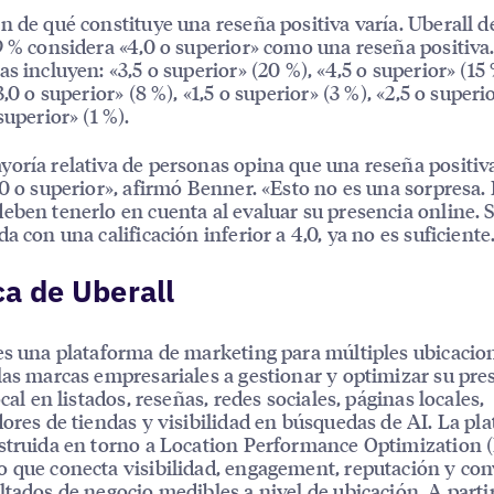
n de qué constituye una reseña positiva varía. Uberall d
9 % considera «4,0 o superior» como una reseña positiva
s incluyen: «3,5 o superior» (20 %), «4,5 o superior» (15 
3,0 o superior» (8 %), «1,5 o superior» (3 %), «2,5 o superi
superior» (1 %).
oría relativa de personas opina que una reseña positiv
,0 o superior», afirmó Benner. «Esto no es una sorpresa.
eben tenerlo en cuenta al evaluar su presencia online. S
a con una calificación inferior a 4,0, ya no es suficiente
a de Uberall
es una plataforma de marketing para múltiples ubicacio
las marcas empresariales a gestionar y optimizar su pre
ocal en listados, reseñas, redes sociales, páginas locales,
dores de tiendas y visibilidad en búsquedas de AI. La pl
struida en torno a Location Performance Optimization 
 que conecta visibilidad, engagement, reputación y co
ltados de negocio medibles a nivel de ubicación. A parti