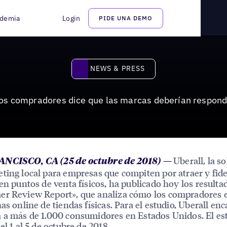
ice que las marcas deberían responder a las reseñas online
demia
Login
PIDE UNA DEMO
News & Press
NEWS & PRESS
os compradores dice que las marcas deberían responde
Uberall, la s
NCISCO, CA (25 de octubre de 2018) —
ting local para empresas que compiten por atraer y fide
 en puntos de venta físicos, ha publicado hoy los resulta
er Review Report», que analiza cómo los compradores 
ñas online de tiendas físicas. Para el estudio, Uberall en
 a más de 1.000 consumidores en Estados Unidos. El es
el 1 al 5 de octubre de 2018.