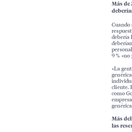
Más de 
debería
Cuando s
respuest
debería 
deberían
personal
9 % «no 
«La gent
genérica
individu
cliente.
como Goo
empresas
genérica
Más del
las res