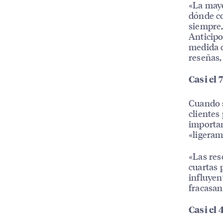
«La mayo
dónde co
siempre,
Anticipo
medida q
reseñas,
Casi el
Cuando s
clientes
importan
«ligeram
«Las res
cuartas 
influyen
fracasan
Casi el