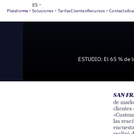
News & Press
>
ESTUDIO: El 65 % de los compradores d
ES
Plataforma
Soluciones
Tarifas
Clientes
Recursos
Contacto
Aca
ESTUDIO: El 65 % de l
SAN FRA
de marke
clientes
«Custom
las rese
encuesta
realizó d