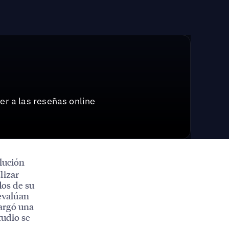
r a las reseñas online
olución
lizar
dos de su
evalúan
cargó una
tudio se