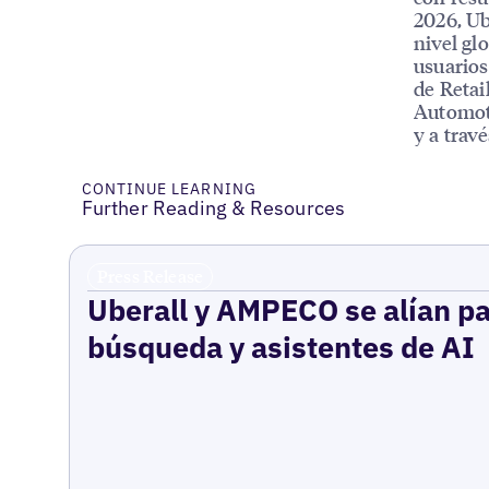
2026, Ub
nivel gl
usuarios
de Retai
Automoti
y a trav
CONTINUE LEARNING
Further Reading & Resources
Press Release
Uberall y AMPECO se alían pa
búsqueda y asistentes de AI