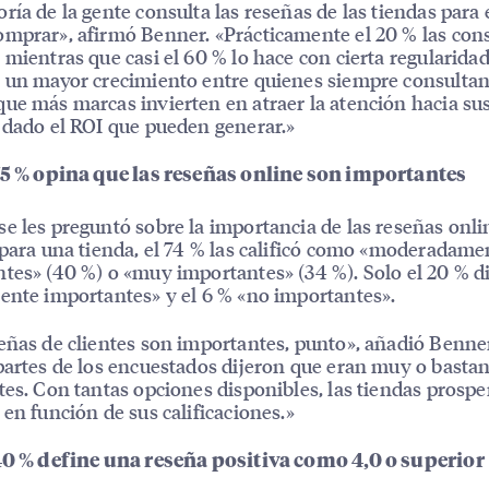
ría de la gente consulta las reseñas de las tiendas para 
mprar», afirmó Benner. «Prácticamente el 20 % las con
 mientras que casi el 60 % lo hace con cierta regularidad
 un mayor crecimiento entre quienes siempre consultan
ue más marcas invierten en atraer la atención hacia su
 dado el ROI que pueden generar.»
 75 % opina que las reseñas online son importantes
e les preguntó sobre la importancia de las reseñas onli
 para una tienda, el 74 % las calificó como «moderadame
tes» (40 %) o «muy importantes» (34 %). Solo el 20 % d
ente importantes» y el 6 % «no importantes».
eñas de clientes son importantes, punto», añadió Benne
partes de los encuestados dijeron que eran muy o basta
tes. Con tantas opciones disponibles, las tiendas prospe
 en función de sus calificaciones.»
 40 % define una reseña positiva como 4,0 o superior