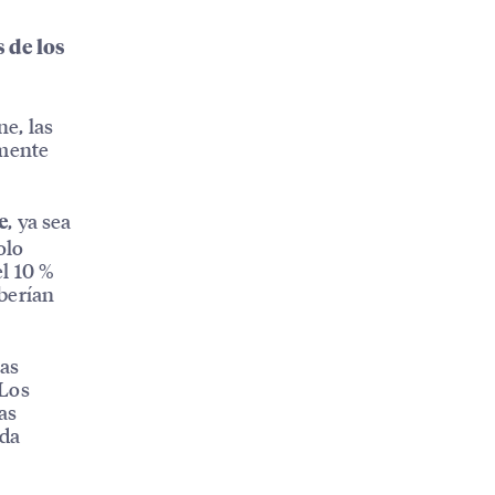
 de los
e, las
lmente
, ya sea
e
olo
el 10 %
berían
tas
«Los
as
nda