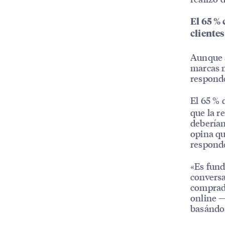
El 65 % 
clientes
Aunque s
marcas m
responde
El 65 % 
que la r
deberían
opina qu
responde
«Es fund
conversa
comprado
online —
basándos