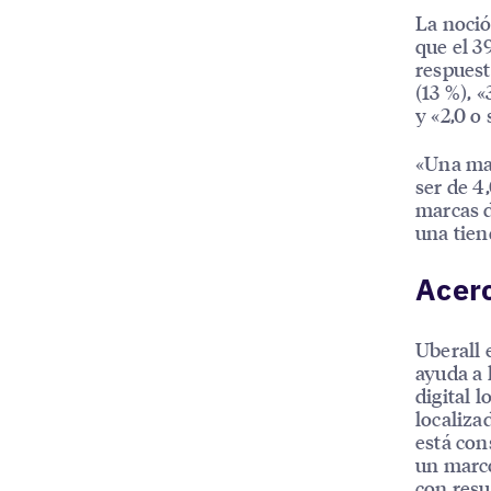
La noció
que el 3
respuesta
(13 %), «
y «2,0 o 
«Una may
ser de 4
marcas d
una tiend
Acerc
Uberall 
ayuda a 
digital l
localiza
está con
un marco
con resu