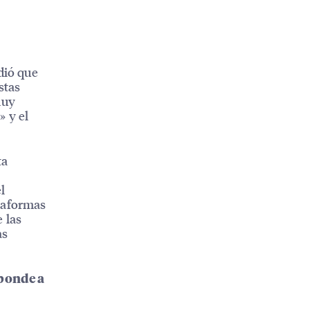
dió que
stas
muy
» y el
ta
l
taformas
 las
as
sponde a