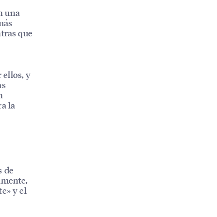
n una
 más
ntras que
ellos, y
as
n
a la
s de
almente,
e» y el