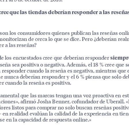
cree que las tiendas deberían responder a las reseñas
on los consumidores quienes publican las reseñas onlin
onitorizan de cerca lo que se dice. Pero ¿deberían rea
r a las reseñas?
de los encuestados cree que deberían responder
siempr
eseña sea positiva o negativa. Además, el 18 % cree que s
 responder cuando la reseña es negativa, mientras que 
e nunca deberían responder y el 6 % piensa que solo de
r cuando la reseña es positiva.
amental que las marcas tengan una voz proactiva en es
ciones», afirmó Josha Benner, cofundador de Uberall. 
res listos para comprar no solo buscan reseñas positiv
 en realidad evalúan la calidad de la experiencia en tie
e en la capacidad de respuesta online.»