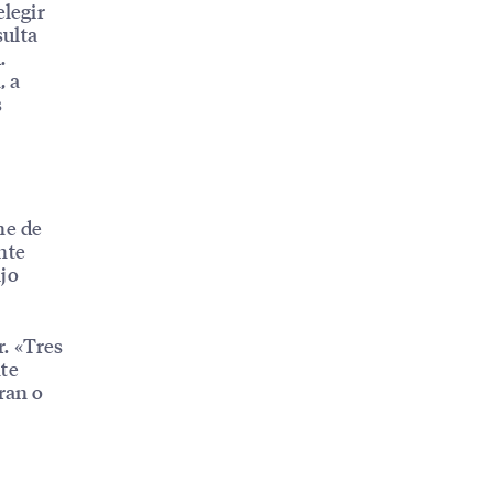
elegir
sulta
.
, a
s
ne de
nte
ijo
r. «Tres
nte
ran o