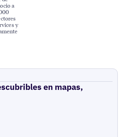
ocio a
.000
ectores
rvices y
ctamente
escubribles en mapas,