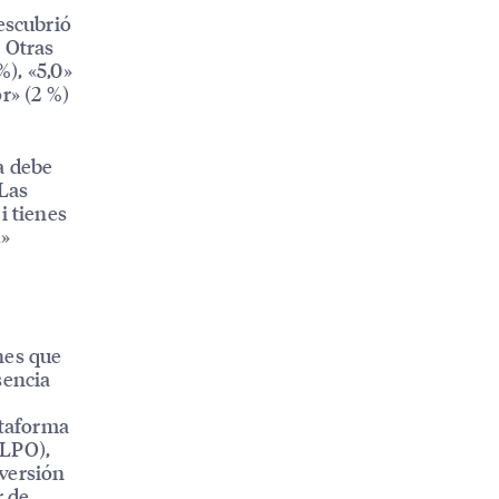
escubrió
. Otras
%), «5,0»
or» (2 %)
a debe
 Las
i tienes
.»
nes que
sencia
ataforma
(LPO),
nversión
r de