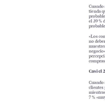
Cuando s
tienda q
probable
el 39 % 
probable
«Los con
no deber
muestren
negocio»
percepci
compras 
Casi el 
Cuando s
clientes
mientras
7 % «mu