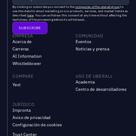
By clicking on subscribe you consent to the
companies of the uberall group
to
use this data for email marketing on our products, services, and market trends as
described
here
. You can withdraw this consent at any time without affecting the
lawfulness of the processing before its withdrawal.
EMPRESA
COMUNIDAD
Acerca de
Eventos
Carreras
Noticias y prensa
AI Information
Whistleblower
COMPARE
USO DE UBERALL
Academia
Yext
Centro de desarrolladores
JURÍDICO
Impronta
Aviso de privacidad
Configuración de cookies
Trust Center