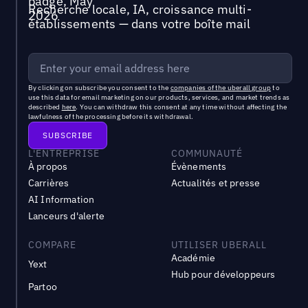
Recherche locale, IA, croissance multi-
établissements — dans votre boîte mail
By clicking on subscribe you consent to the
companies of the uberall group
to
use this data for email marketing on our products, services, and market trends as
described
here
. You can withdraw this consent at any time without affecting the
lawfulness of the processing before its withdrawal.
L'ENTREPRISE
COMMUNAUTÉ
À propos
Évènements
Carrières
Actualités et presse
AI Information
Lanceurs d'alerte
COMPARE
UTILISER UBERALL
Académie
Yext
Hub pour développeurs
Partoo