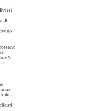
diversi
i
a di
 vivono
 possano
che
CoreX,
 a
he
iamo»,
emia ci
clienti