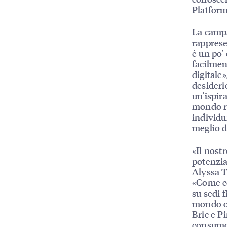
Platform
La campa
rapprese
è un po'
facilmen
digitale
desideri
un'ispir
mondo re
individui
meglio d
«Il nost
potenzia
Alyssa 
«Come co
su sedi 
mondo on
Bric e P
consumo