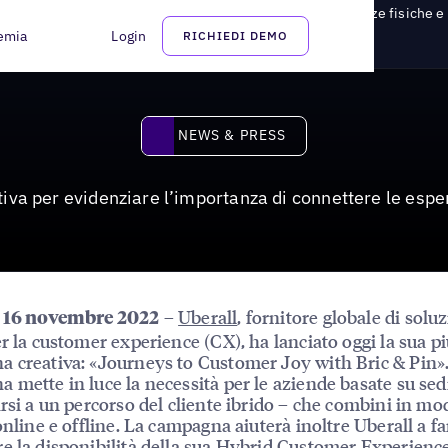
iva per evidenziare l’importanza di connettere le esperienze fisiche e 
emia
Login
RICHIEDI DEMO
News & Press
NEWS & PRESS
va per evidenziare l’importanza di connettere le esper
–
Uberall
, fornitore globale di solu
, 16 novembre 2022
er la customer experience (CX), ha lanciato oggi la sua p
 creativa: «Journeys to Customer Joy with Bric & Pin»
 mette in luce la necessità per le aziende basate su sedi
arsi a un percorso del cliente ibrido – che combini in mo
 online e offline. La campagna aiuterà inoltre Uberall a fa
e la disponibilità della sua Hybrid Customer Experienc