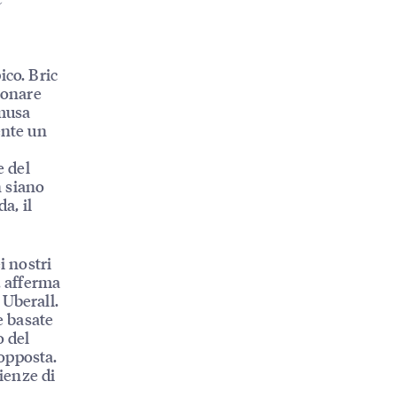
e
ico. Bric
ionare
«musa
ente un
e del
n siano
a, il
i nostri
, afferma
Uberall.
e basate
o del
opposta.
rienze di