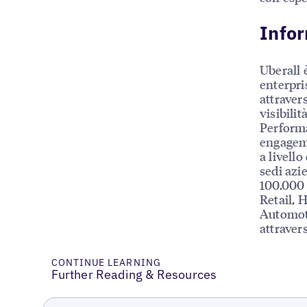
Infor
Uberall 
enterpri
attraver
visibilit
Performa
engageme
a livello
sedi azie
100.000 
Retail, 
Automoti
attraver
CONTINUE LEARNING
Further Reading & Resources