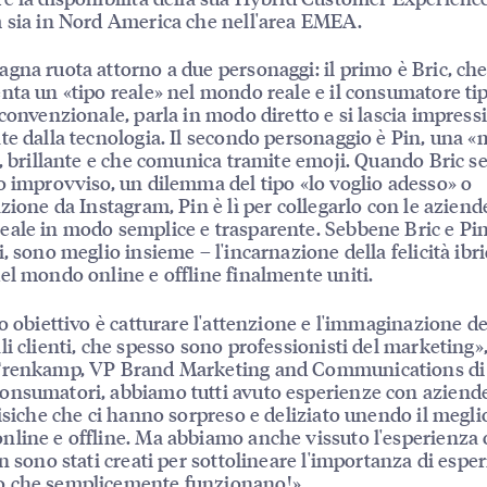
 sia in Nord America che nell'area EMEA.
gna ruota attorno a due personaggi: il primo è Bric, ch
nta un «tipo reale» nel mondo reale e il consumatore tip
 convenzionale, parla in modo diretto e si lascia impress
te dalla tecnologia. Il secondo personaggio è Pin, una 
», brillante e che comunica tramite emoji. Quando Bric s
o improvviso, un dilemma del tipo «lo voglio adesso» o
azione da Instagram, Pin è lì per collegarlo con le aziend
ale in modo semplice e trasparente. Sebbene Bric e Pi
, sono meglio insieme – l'incarnazione della felicità ibrid
el mondo online e offline finalmente uniti.
ro obiettivo è catturare l'attenzione e l'immaginazione de
li clienti, che spesso sono professionisti del marketing»
Trenkamp, VP Brand Marketing and Communications di 
nsumatori, abbiamo tutti avuto esperienze con aziend
fisiche che ci hanno sorpreso e deliziato unendo il megli
line e offline. Ma abbiamo anche vissuto l'esperienza 
in sono stati creati per sottolineare l'importanza di espe
 che semplicemente funzionano!»