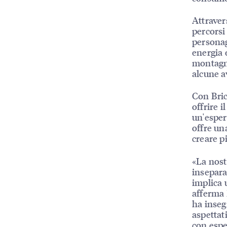
Attraver
percorsi
personag
energia 
montagne
alcune a
Con Bric
offrire i
un'esper
offre un
creare pi
«La nost
insepara
implica 
afferma 
ha inseg
aspettat
con espe