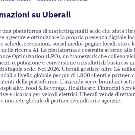
mazioni su Uberall
è una piattaforma di marketing multi-sede che aiuta i b
se a gestire e ottimizzare la propria presenza digitale loc
so schede, recensioni, social media, pagine locali, store l
à nella ricerca AI. La piattaforma è costruita attorno alla
nce Optimization (LPO), un framework che collega visib
nt, reputazione e conversione a risultati di business mi
 di singola sede. Nel 2026, Uberall gestisce oltre 1,4 milio
ndali a livello globale per più di 1.800 clienti e partner, 
utenti della piattaforma. L'azienda serve brand nei setto
Hospitality, Food & Beverage, Healthcare, Financial Servi
ve e ricarica per veicoli elettrici. Uberall vende diretta
so una rete globale di partner rivenditori e agenzie.