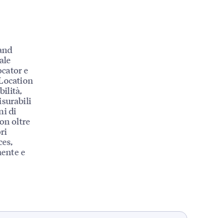
rand
ale
ocator e
 Location
ilità,
surabili
ni di
con oltre
ri
ces,
mente e