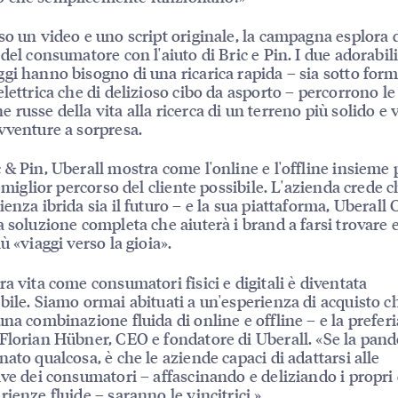
so un video e uno script originale, la campagna esplora 
 del consumatore con l'aiuto di Bric e Pin. I due adorabil
gi hanno bisogno di una ricarica rapida – sia sotto form
elettrica che di delizioso cibo da asporto – percorrono le
 russe della vita alla ricerca di un terreno più solido e
vventure a sorpresa.
 & Pin, Uberall mostra come l'online e l'offline insieme
l miglior percorso del cliente possibile. L'azienda crede 
ienza ibrida sia il futuro – e la sua piattaforma, Uberall 
a soluzione completa che aiuterà i brand a farsi trovare e
ù «viaggi verso la gioia».
ra vita come consumatori fisici e digitali è diventata
bile. Siamo ormai abituati a un'esperienza di acquisto c
una combinazione fluida di online e offline – e la prefer
Florian Hübner, CEO e fondatore di Uberall. «Se la pand
nato qualcosa, è che le aziende capaci di adattarsi alle
ive dei consumatori – affascinando e deliziando i propri 
rienze fluide – saranno le vincitrici.»