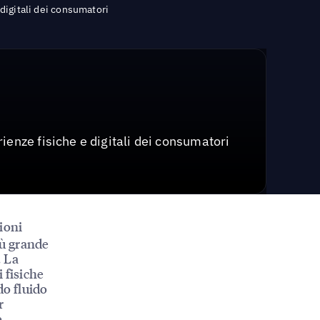
digitali dei consumatori
ienze fisiche e digitali dei consumatori
zioni
iù grande
. La
 fisiche
do fluido
r
e