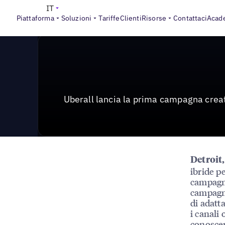
News & Press
>
Uberall lancia la prima campagna creat
IT
Piattaforma
Soluzioni
Tariffe
Clienti
Risorse
Contattaci
Acad
Uberall lancia la prima campagna creati
Detroit
ibride p
campagna
campagna
di adatt
i canali
conoscer