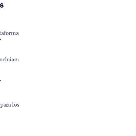
s
ataforma
e
ncluían:
,
para los