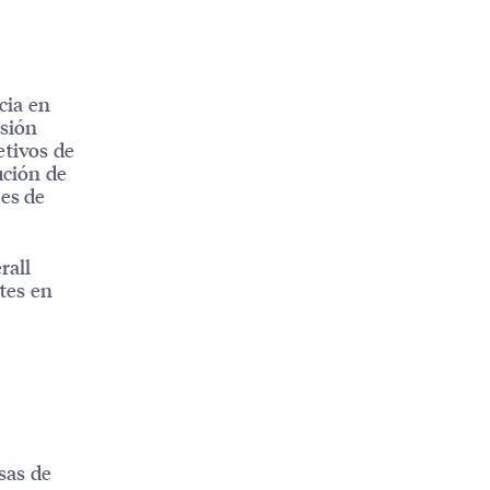
cia en
isión
etivos de
ución de
tes de
rall
tes en
asas de