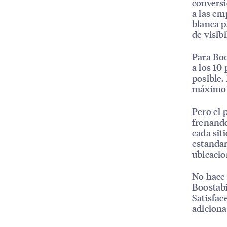
conversi
a las em
blanca p
de visibi
Para Boos
a los 10
posible.
máximo r
Pero el 
frenando
cada siti
estandar
ubicacio
No hace 
Boostabi
Satisfac
adiciona