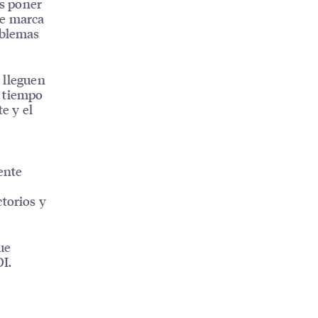
es poner
de marca
oblemas
s lleguen
r tiempo
e y el
ente
ctorios y
ue
OI.