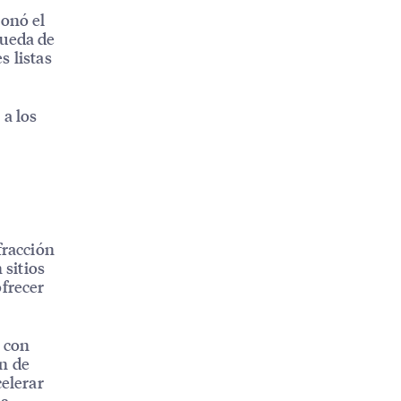
ionó el
queda de
s listas
 a los
y
fracción
 sitios
ofrecer
y con
n de
celerar
la