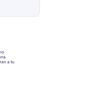
ómo
una
ran a tu