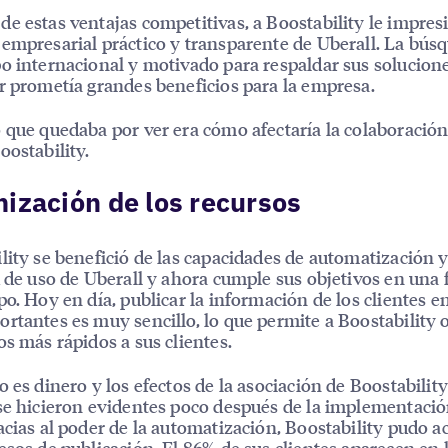
e estas ventajas competitivas, a Boostability le impres
empresarial práctico y transparente de Uberall. La bús
o internacional y motivado para respaldar sus solucione
r prometía grandes beneficios para la empresa.
 que quedaba por ver era cómo afectaría la colaboración
oostability.
ización de los recursos
lity se benefició de las capacidades de automatización 
d de uso de Uberall y ahora cumple sus objetivos en una 
po. Hoy en día, publicar la información de los clientes en
rtantes es muy sencillo, lo que permite a Boostability 
os más rápidos a sus clientes.
o es dinero y los efectos de la asociación de Boostabilit
se hicieron evidentes poco después de la implementació
acias al poder de la automatización, Boostability pudo a
esos de publicación. El 86% de sus clientes aparecen en 