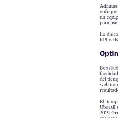
Además d
enfoque 
un equip
para usa
Lo único
KPI de B
Optim
Boostabi
facilida
del tiem
web impo
resultad
El tiemp
Uberall 
2019. Gr
sus proc