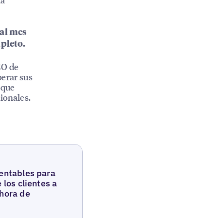
 al mes
pleto.
EO de
perar sus
 que
ionales,
rentables para
 los clientes a
 hora de