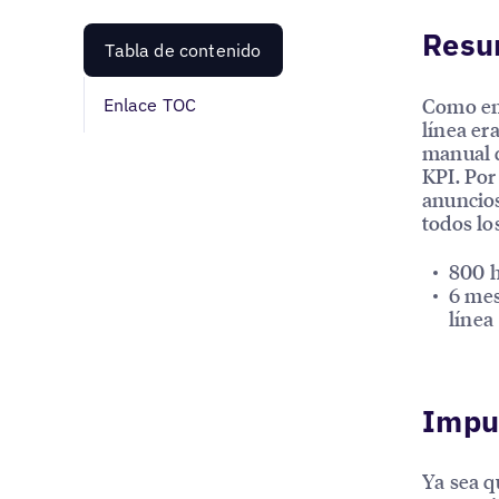
Resu
Tabla de contenido
Como emp
Enlace TOC
línea er
manual d
KPI. Por
anuncios
todos lo
800 h
6 mes
línea
Impul
Ya sea q