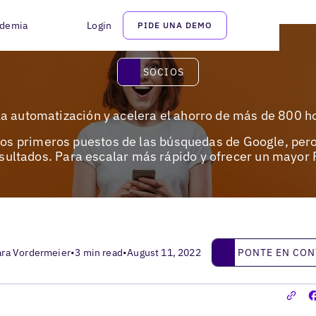
demia
Login
PIDE UNA DEMO
Socios
SOCIOS
la automatización y acelera el ahorro de más de 800 h
los primeros puestos de las búsquedas de Google, pero
esultados. Para escalar más rápido y ofrecer un mayo
Ponte en contacto
PONTE EN CO
ara Vordermeier
•
3 min read
•
August 11, 2022