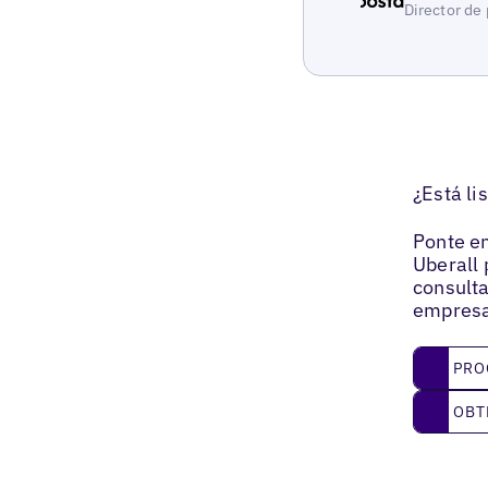
Director de 
¿Está li
Ponte en
Uberall 
consulta
empresa
Program
PRO
Obtenga
OBT