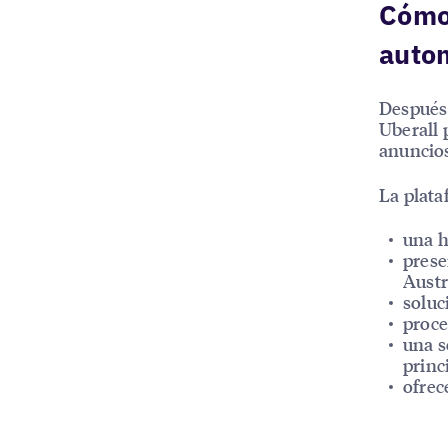
Cómo 
auto
Después 
Uberall 
anuncios
La plata
una h
prese
Austr
soluc
proce
una s
princ
ofrec