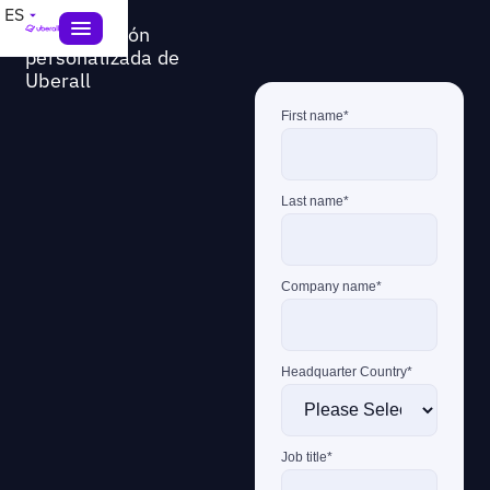
Obtén una
ES
demostración
personalizada de
Uberall