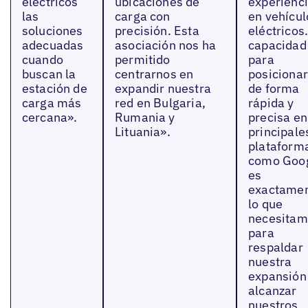
eléctricos
ubicaciones de
experienc
las
carga con
en vehícul
soluciones
precisión. Esta
eléctricos
adecuadas
asociación nos ha
capacidad
cuando
permitido
para
buscan la
centrarnos en
posiciona
estación de
expandir nuestra
de forma
carga más
red en Bulgaria,
rápida y
cercana».
Rumania y
precisa en
Lituania».
principale
plataform
como Goog
es
exactame
lo que
necesitam
para
respaldar
nuestra
expansión
alcanzar
nuestros