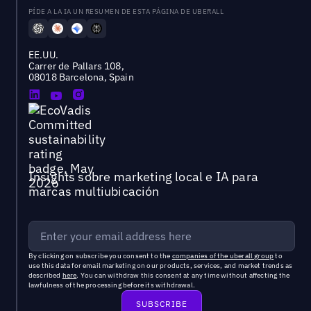
PÍDE A LA IA UN RESUMEN DE ESTA PÁGINA DE UBERALL
EE.UU.
Carrer de Pallars 108,
08018 Barcelona, Spain
Insights sobre marketing local e IA para
marcas multiubicación
By clicking on subscribe you consent to the
companies of the uberall group
to
use this data for email marketing on our products, services, and market trends as
described
here
. You can withdraw this consent at any time without affecting the
lawfulness of the processing before its withdrawal.