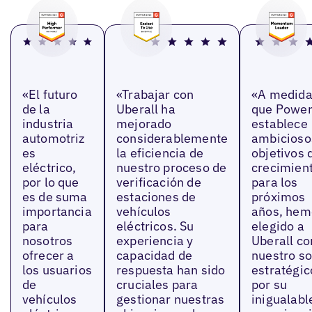
«El futuro
«Trabajar con
«A medid
de la
Uberall ha
que Power
industria
mejorado
establece
automotriz
considerablemente
ambicioso
es
la eficiencia de
objetivos 
eléctrico,
nuestro proceso de
crecimien
por lo que
verificación de
para los
es de suma
estaciones de
próximos
importancia
vehículos
años, hem
para
eléctricos. Su
elegido a
nosotros
experiencia y
Uberall c
ofrecer a
capacidad de
nuestro so
los usuarios
respuesta han sido
estratégic
de
cruciales para
por su
vehículos
gestionar nuestras
inigualabl